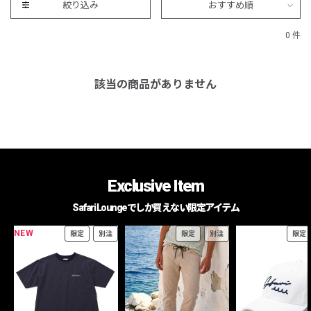
絞り込み
おすすめ順
0 件
該当の商品がありません
Exclusive Item
Safari Loungeでしか買えない限定アイテム
NEW
限定
別注
限定
別注
限定