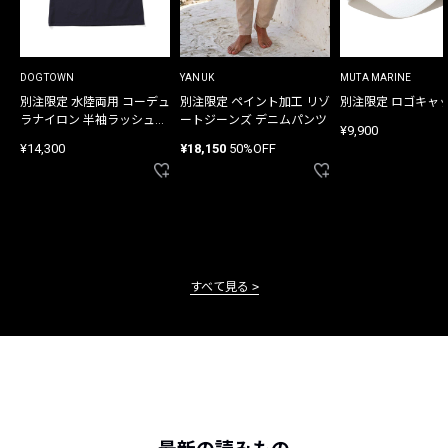
DOGTOWN
YANUK
MUTA MARINE
別注限定 水陸両用 コーデュ
別注限定 ペイント加工 リゾ
別注限定 ロゴキャ
ラナイロン 半袖ラッシュガ
ートジーンズ デニムパンツ
¥9,900
ード
¥14,300
¥18,150
50%OFF
すべて見る