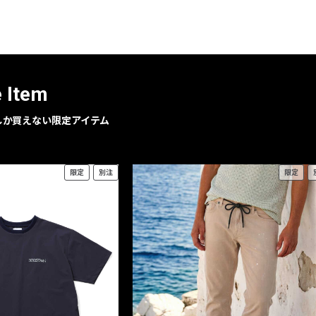
レコメンドアイテム
ピックアップアイテム
フォーカスブランド
セールおすすめアイテム
e Item
人気アイテム TOP 15
geでしか買えない限定アイテム
限定
別注
限定