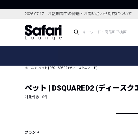
2026.07.17 お盆期間中の発送・お問い合わせ対応について
アイテム
スペシャル
カテゴリーから探す
スペシャルフィーチャ
ホーム
ペット | DSQUARED2 (ディースクエアード)
ブランドから探す
特集記事
絞り込んで探す
ペット | DSQUARED2 (ディース
新着アイテム
コーディネート
編集部のおすすめアイテム
対象件数 :
0
件
編集部のおすすめコー
ランキング
雑誌・カタログ掲載アイテム
セール
ブランド