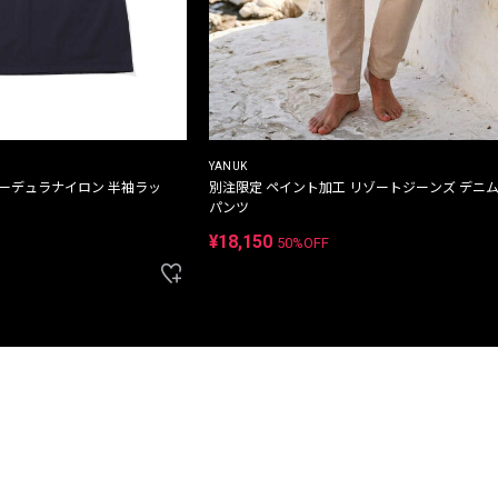
YANUK
コーデュラナイロン 半袖ラッ
別注限定 ペイント加工 リゾートジーンズ デニ
パンツ
¥18,150
50%OFF