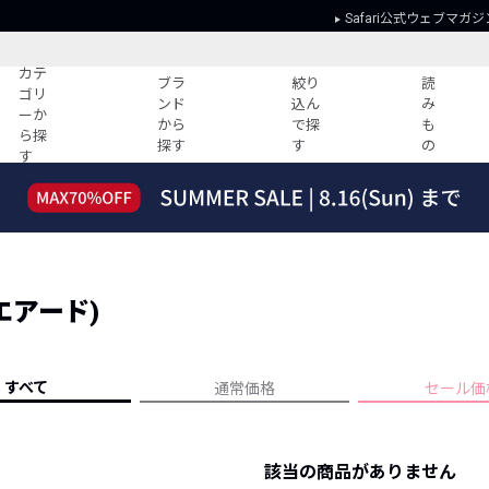
Safari公式ウェブマガジ
カテ
ブラ
絞り
読
ゴリ
ンド
込ん
み
ーか
から
で探
も
ら探
探す
す
の
す
読みもの
ガイド
ー
すべての記事
ショッピング
2026年のイチオシTシャツ！
初めての方
“WP”のイージーパンツを徹底解説&コ
Club Safari
ーデ紹介
クエアード)
よくある質問
HOTなコーデ TOP20
会社概要
ディネート
新ブランドご紹介！
会員利用規約
すべて
通常価格
セール価
人気記事ランキング
プライバシー
バイヤーズ レコメンド
特定商取引に
今週の別注アイテム
該当の商品がありません
ウィークリーコーデ