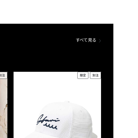
すべて見る
別注
限定
別注