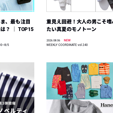
いま、最も注目
重見え回避！大人の男こそ嗜
？ ｜ TOP15
たい真夏のモノトーン
NEW
2026.08.06
30~8/5
WEEKLY COORDINATE vol.240