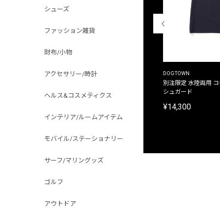
シューズ
ファッション雑貨
財布/小物
アクセサリー/時計
THE DUFFER OF ST.GEORGE
DOGTOWN
別注限定 ピグメントダイ バックプリント サーフ
別注限定 水陸両用 
プリントTシャツ
シュガード
ヘルス&コスメティクス
¥9,900
¥14,300
インテリア/ルームアイテム
モバイル/ステーショナリー
サーフ/マリングッズ
ゴルフ
アウトドア