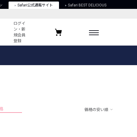
ン
Safari公式通販サイト
Safari BEST DELICIOUS
ログイ
ン・新
規会員
登録
ログイン・新規会員登録
お気に入りアイテム
ガイド
お気に入りブランド
お気に入り記事
最近チェックしたアイテム
格
価格の安い順
ポリシー
関する法律