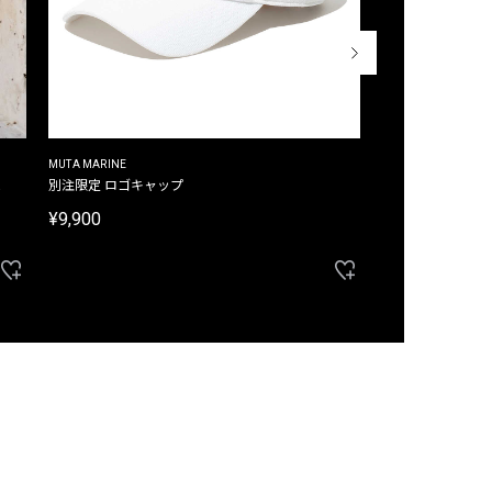
MUTA MARINE
CROSSLEY
ム
別注限定 ロゴキャップ
別注限定 ノースリ
¥9,900
¥8,580
40%OFF