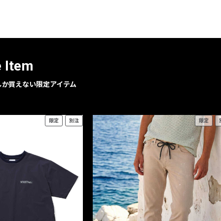
レコメンドアイテム
ピックアップアイテム
フォーカスブランド
セールおすすめアイテム
e Item
人気アイテム TOP 15
geでしか買えない限定アイテム
限定
別注
限定