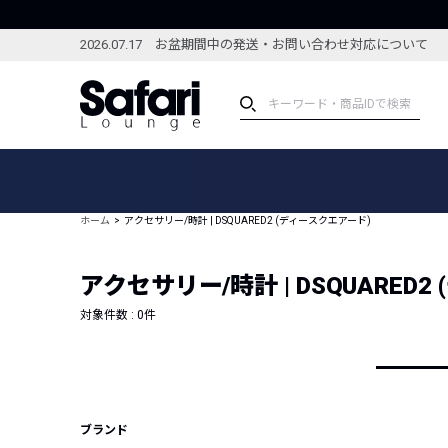
2026.07.17 お盆期間中の発送・お問い合わせ対応について
アイテム
スペシャル
カテゴリーから探す
スペシャルフィーチャ
ホーム
アクセサリー/時計 | DSQUARED2 (ディースクエアード)
ブランドから探す
特集記事
絞り込んで探す
アクセサリー/時計 | DSQUARED
新着アイテム
コーディネート
編集部のおすすめアイテム
対象件数 :
0
件
編集部のおすすめコー
ランキング
雑誌・カタログ掲載アイテム
セール
ブランド