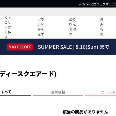
Safari公式ウェブマガジ
カテ
ブラ
絞り
読
ゴリ
ンド
込ん
み
ーか
から
で探
も
ら探
探す
す
の
す
読みもの
ガイド
ー
すべての記事
ショッピング
2026年のイチオシTシャツ！
初めての方
“WP”のイージーパンツを徹底解説&コ
Club Safari
ーデ紹介
2 (ディースクエアード)
よくある質問
HOTなコーデ TOP20
会社概要
ディネート
新ブランドご紹介！
会員利用規約
すべて
通常価格
セール価
人気記事ランキング
プライバシー
バイヤーズ レコメンド
特定商取引に
今週の別注アイテム
該当の商品がありません
ウィークリーコーデ