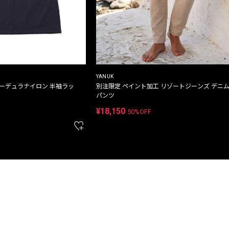
YANUK
コーデュラナイロン 半袖ラッ
別注限定 ペイント加工 リゾートジーンズ デニ
パンツ
¥18,150
50%OFF