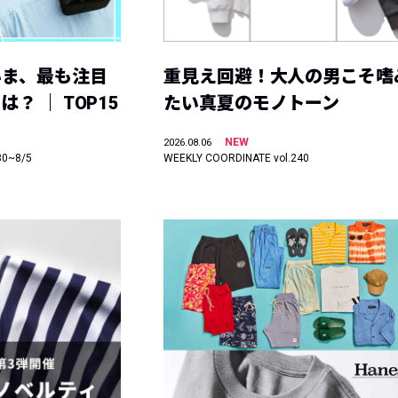
いま、最も注目
重見え回避！大人の男こそ嗜
？ ｜ TOP15
たい真夏のモノトーン
NEW
2026.08.06
30~8/5
WEEKLY COORDINATE vol.240