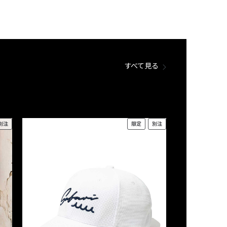
すべて見る
別注
限定
別注