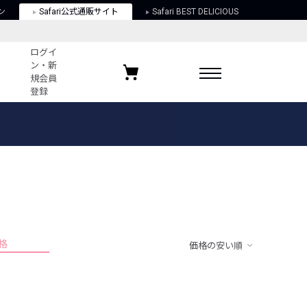
ン
Safari公式通販サイト
Safari BEST DELICIOUS
ログイ
ン・新
規会員
登録
ログイン・新規会員登録
お気に入りアイテム
ガイド
お気に入りブランド
お気に入り記事
最近チェックしたアイテム
格
価格の安い順
ポリシー
関する法律