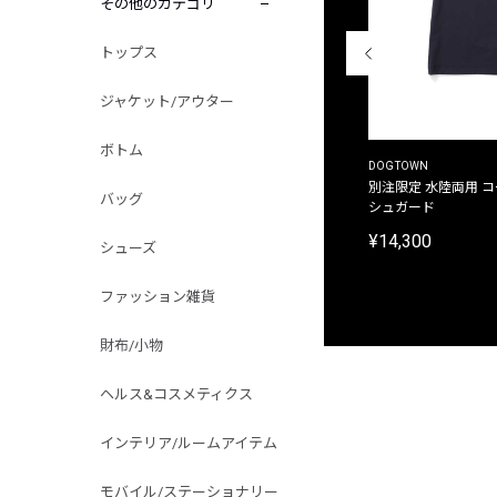
その他のカテゴリ
トップス
ジャケット/アウター
ボトム
THE DUFFER OF ST.GEORGE
DOGTOWN
別注限定 ピグメントダイ バックプリント サーフ
別注限定 水陸両用 
バッグ
プリントTシャツ
シュガード
¥9,900
¥14,300
シューズ
ファッション雑貨
財布/小物
ヘルス&コスメティクス
インテリア/ルームアイテム
モバイル/ステーショナリー