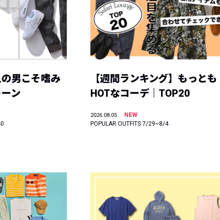
人の男こそ嗜み
【週間ランキング】もっとも
トーン
HOTなコーデ｜TOP20
NEW
2026.08.05
40
POPULAR OUTFITS 7/29~8/4