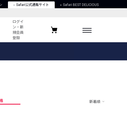
ン
Safari公式通販サイト
Safari BEST DELICIOUS
ログイ
ン・新
規会員
登録
ログイン・新規会員登録
お気に入りアイテム
ガイド
お気に入りブランド
お気に入り記事
最近チェックしたアイテム
格
新着順
ポリシー
関する法律