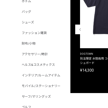
ボトム
バッグ
シューズ
ファッション雑貨
財布/小物
アクセサリー/時計
THE DUFFER OF ST.GEORGE
DOGTOWN
別注限定 ピグメントダイ バックプリント サーフ
別注限定 水陸両用 
プリントTシャツ
シュガード
ヘルス&コスメティクス
¥9,900
¥14,300
インテリア/ルームアイテム
モバイル/ステーショナリー
サーフ/マリングッズ
ゴルフ