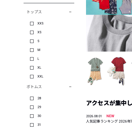
トップス
XXS
XS
S
M
L
XL
XXL
ボトムス
28
アクセスが集中した
29
30
NEW
2026.08.01
人気記事ランキング 2026年
31