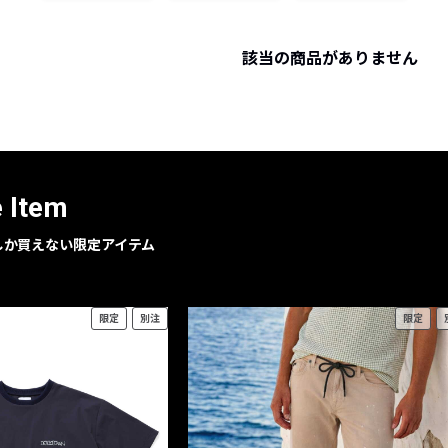
レコメンドアイテム
ピックアップアイテム
該当の商品がありません
フォーカスブランド
セールおすすめアイテム
人気アイテム TOP 15
e Item
geでしか買えない限定アイテム
限定
別注
限定