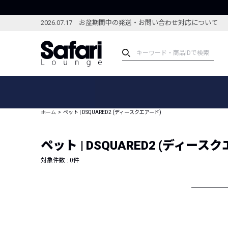
2026.07.17 お盆期間中の発送・お問い合わせ対応について
アイテム
スペシャル
カテゴリーから探す
スペシャルフィーチャ
ホーム
ペット | DSQUARED2 (ディースクエアード)
ブランドから探す
特集記事
絞り込んで探す
ペット | DSQUARED2 (ディース
新着アイテム
コーディネート
編集部のおすすめアイテム
対象件数 :
0
件
編集部のおすすめコー
ランキング
雑誌・カタログ掲載アイテム
セール