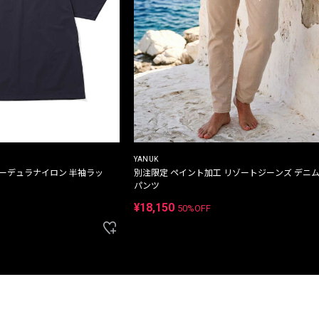
YANUK
コーデュラナイロン 半袖ラッ
別注限定 ペイント加工 リゾートジーンズ デニ
パンツ
¥18,150
50%OFF