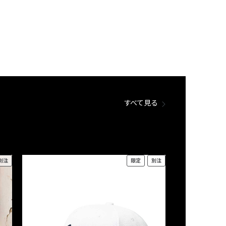
すべて見る
別注
限定
別注