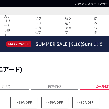
Safari公式ウェブマガジ
カテ
ブラ
絞り
読
ゴリ
ンド
込ん
み
ーか
から
で探
も
ら探
探す
す
の
す
読みもの
ガイド
ー
すべての記事
ショッピング
2026年のイチオシTシャツ！
初めての方
“WP”のイージーパンツを徹底解説&コ
Club Safari
ーデ紹介
クエアード)
よくある質問
HOTなコーデ TOP20
会社概要
ディネート
新ブランドご紹介！
会員利用規約
セール価
すべて
通常価格
人気記事ランキング
プライバシー
バイヤーズ レコメンド
特定商取引に
今週の別注アイテム
～30%OFF
～50%OFF
～80%OFF
ウィークリーコーデ