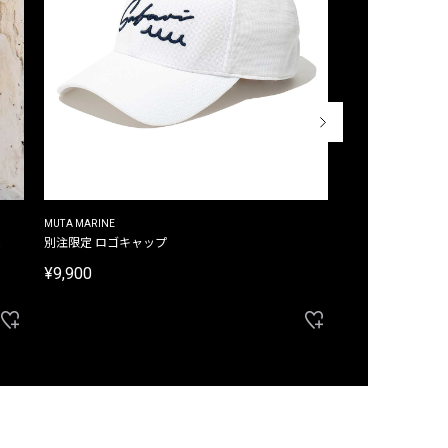
MUTA MARINE
CROSSLEY
ム
別注限定 ロゴキャップ
別注限定 ノースリ
¥9,900
¥8,580
40%OFF