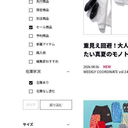
先行商品
限定商品
別注商品
セール商品
予約商品
重見え回避！大
新着アイテム
たい真夏のモノ
再入荷
編集部おすすめ
NEW
2026.08.06
在庫状況
WEEKLY COORDINATE vol.2
在庫あり
在庫なし含む
クリア
絞り込む
サイズ