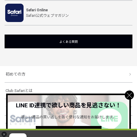
Safari Online
Safari公式ウェブマガジン
よくある質問
初めての方
Club Safariとは
LINE ID連携で欲しい商品を見逃さない！
ショッピングガイド
欲しい商品の買い逃しを防ぐ便利な通知をお届けします。
会社概要・規約
詳しくはこちら ＞
×