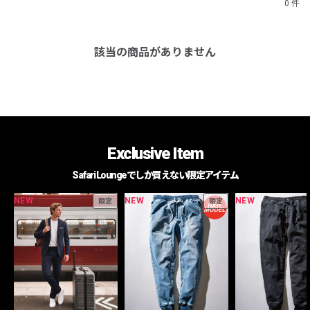
0 件
該当の商品がありません
Exclusive Item
Safari Loungeでしか買えない限定アイテム
NEW
NEW
NEW
限定
限定