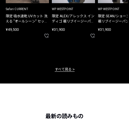
Safari CURRENT
WP WESTPOINT
WP WESTPOINT
限定 吸水速乾 UVカット 洗
限定 ALEX/アレックス イン
限定 SEAN/ショー
える "オールシーン" セット
ディゴ 裾リブイージーパン
裾リブイージーパン
アップ
ツ
¥49,500
¥31,900
¥31,900
すべて見る
最新の読みもの