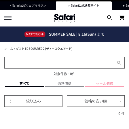
Safari公式ウェブマガジン
Safari公式通販サイト
Sa
ホーム
ギフト | DSQUARED2 (ディースクエアード)
対象件数 : 0件
すべて
通常価格
セール価格
絞り込み
価格の安い順
0 件