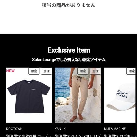
該当の商品がありません
Exclusive Item
Safari Loungeでしか買えない限定アイテム
NEW
限定
別注
限定
別注
限定
DOGTOWN
YANUK
MUTA MARINE
別注限定 水陸両用 コーデュ
別注限定 ペイント加工 リゾ
別注限定 ロゴキャ