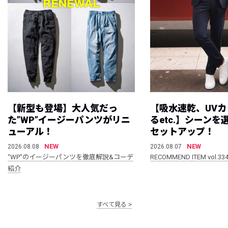
【新型も登場】大人気だっ
【吸水速乾、UV
た”WP”イージーパンツがリニ
るetc.】シーン
ューアル！
セットアップ！
NEW
NEW
2026.08.08
2026.08.07
“WP”のイージーパンツを徹底解説&コーデ
RECOMMEND ITEM vol.33
紹介
すべて見る