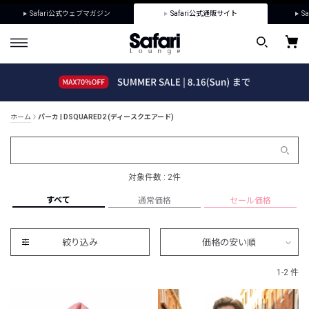
Safari公式ウェブマガジン
Safari公式通販サイト
Sa
ホーム
パーカ | DSQUARED2 (ディースクエアード)
対象件数 : 2件
すべて
通常価格
セール価格
絞り込み
価格の安い順
1-2 件