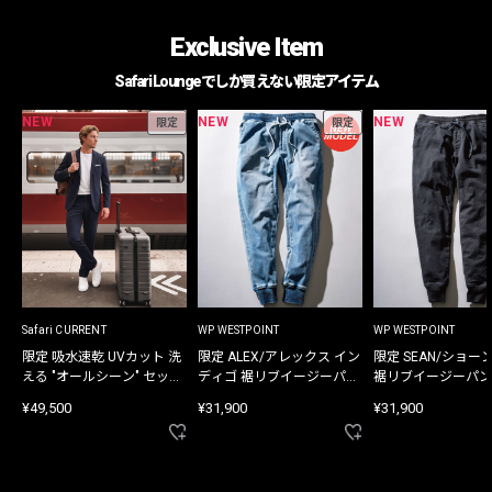
Exclusive Item
Safari Loungeでしか買えない限定アイテム
NEW
NEW
NEW
限定
限定
Safari CURRENT
WP WESTPOINT
WP WESTPOINT
限定 吸水速乾 UVカット 洗
限定 ALEX/アレックス イン
限定 SEAN/ショー
える "オールシーン" セット
ディゴ 裾リブイージーパン
裾リブイージーパン
アップ
ツ
¥49,500
¥31,900
¥31,900