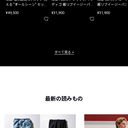
える "オールシーン" セット
ディゴ 裾リブイージーパン
裾リブイージーパン
アップ
ツ
¥49,500
¥31,900
¥31,900
すべて見る
最新の読みもの