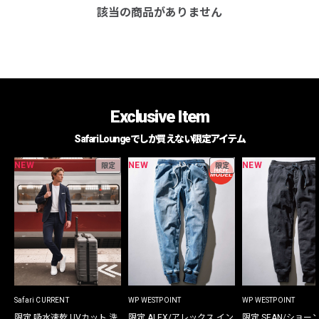
該当の商品がありません
Exclusive Item
Safari Loungeでしか買えない限定アイテム
NEW
NEW
NEW
限定
限定
Safari CURRENT
WP WESTPOINT
WP WESTPOINT
限定 吸水速乾 UVカット 洗
限定 ALEX/アレックス イン
限定 SEAN/ショー