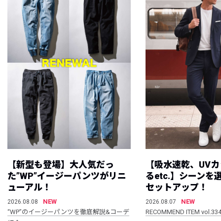
【新型も登場】大人気だっ
【吸水速乾、UV
た”WP”イージーパンツがリニ
るetc.】シーン
ューアル！
セットアップ！
NEW
NEW
2026.08.08
2026.08.07
“WP”のイージーパンツを徹底解説&コーデ
RECOMMEND ITEM vol.33