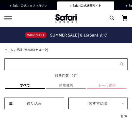
Safari公式ウェブマガジン
Safari公式通販サイト
Sa
ホーム
手袋 | YANUK (ヤヌーク)
対象件数 : 0件
すべて
通常価格
セール価格
絞り込み
おすすめ順
0 件