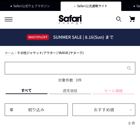
Safari公式ウェブマガジン
Safari公式通販サイト
Sa
ホーム
その他ジャケット/アウター | YANUK (ヤヌーク)
対象件数 : 0件
すべて
通常価格
セール価格
絞り込み
おすすめ順
0 件