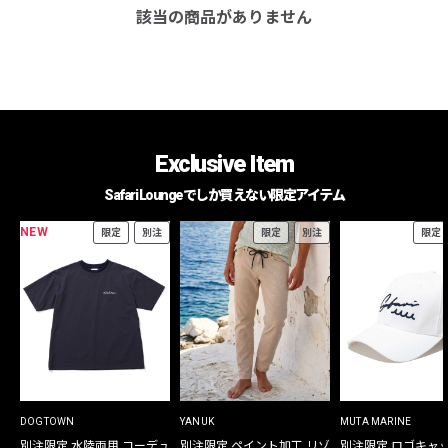
該当の商品がありません
Exclusive Item
Safari Loungeでしか買えない限定アイテム
NEW
限定
別注
限定
別注
限定
DOGTOWN
YANUK
MUTA MARINE
別注限定 水陸両用 コーデュ
別注限定 ペイント加工 リゾ
別注限定 ロゴキャ