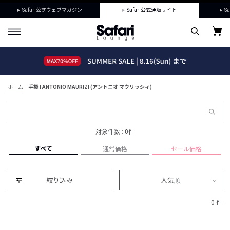
Safari公式ウェブマガジン
Safari公式通販サイト
Sa
ホーム
手袋 | ANTONIO MAURIZI (アントニオ マウリッシィ)
対象件数 : 0件
すべて
通常価格
セール価格
絞り込み
人気順
0 件