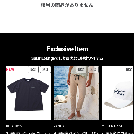
該当の商品がありません
Exclusive Item
Safari Loungeでしか買えない限定アイテム
NEW
限定
別注
限定
別注
限定
DOGTOWN
YANUK
MUTA MARINE
別注限定 水陸両用 コーデュ
別注限定 ペイント加工 リゾ
別注限定 ロゴキャ