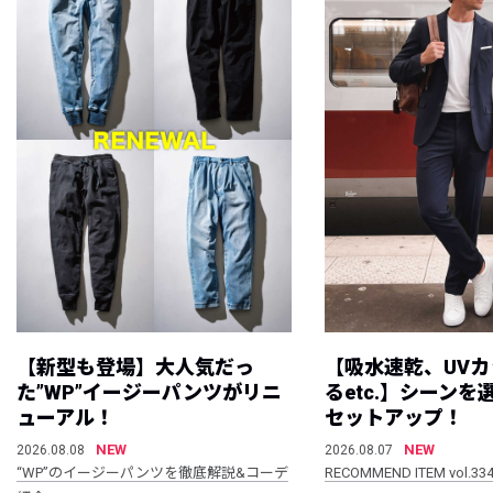
【新型も登場】大人気だっ
【吸水速乾、UV
た”WP”イージーパンツがリニ
るetc.】シーン
ューアル！
セットアップ！
NEW
NEW
2026.08.08
2026.08.07
“WP”のイージーパンツを徹底解説&コーデ
RECOMMEND ITEM vol.33