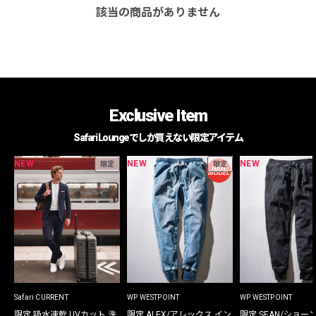
該当の商品がありません
Exclusive Item
Safari Loungeでしか買えない限定アイテム
NEW
NEW
NEW
限定
限定
Safari CURRENT
WP WESTPOINT
WP WESTPOINT
限定 吸水速乾 UVカット 洗
限定 ALEX/アレックス イン
限定 SEAN/ショー