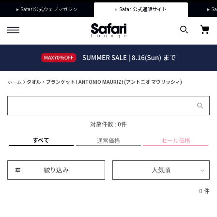
Safari公式ウェブマガジン
Safari公式通販サイト
Sa
ホーム
タオル・ブランケット | ANTONIO MAURIZI (アントニオ マウリッシィ)
対象件数 : 0件
すべて
通常価格
セール価格
絞り込み
人気順
0 件