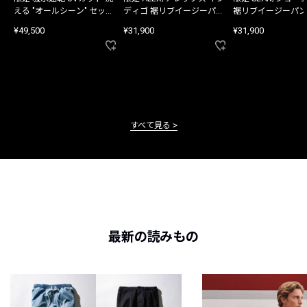
える "オールシーン" セット
ディゴ 裾リブイージーパン
裾リブイージーパン
アップ
ツ
¥49,500
¥31,900
¥31,900
すべて見る
最新の読みもの