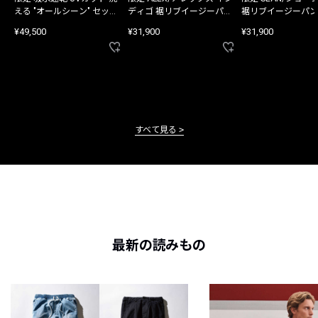
える "オールシーン" セット
ディゴ 裾リブイージーパン
裾リブイージーパン
アップ
ツ
¥49,500
¥31,900
¥31,900
すべて見る
最新の読みもの