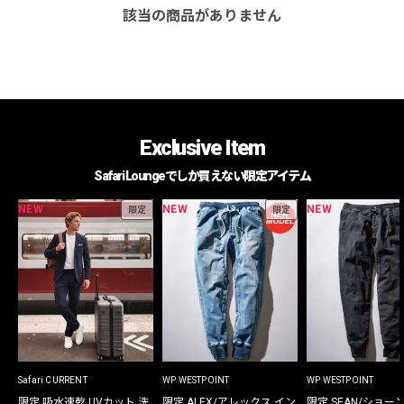
該当の商品がありません
Exclusive Item
Safari Loungeでしか買えない限定アイテム
NEW
NEW
NEW
限定
限定
Safari CURRENT
WP WESTPOINT
WP WESTPOINT
限定 吸水速乾 UVカット 洗
限定 ALEX/アレックス イン
限定 SEAN/ショー