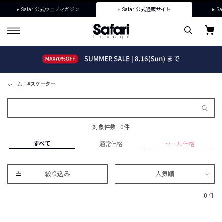
Safari公式ウェブマガジン
Safari公式通販サイト
Sa
ホーム
#スケーター
対象件数 : 0件
すべて
通常価格
セール価格
絞り込み
人気順
0 件