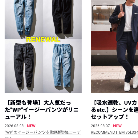
【新型も登場】大人気だっ
【吸水速乾、UV
た”WP”イージーパンツがリニ
るetc.】シーン
ューアル！
セットアップ！
NEW
NEW
2026.08.08
2026.08.07
“WP”のイージーパンツを徹底解説&コーデ
RECOMMEND ITEM vol.33