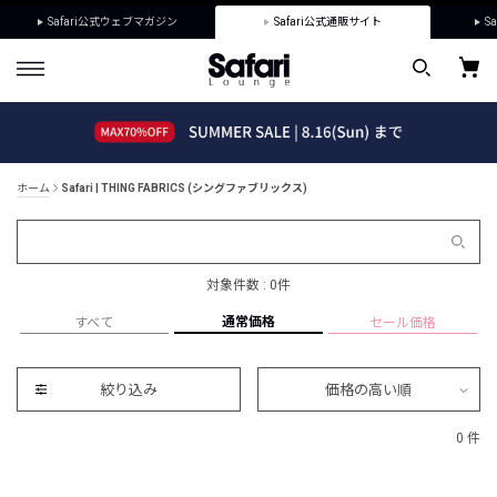
Safari公式ウェブマガジン
Safari公式通販サイト
Sa
ホーム
Safari | THING FABRICS (シングファブリックス)
対象件数 : 0件
通常価格
すべて
セール価格
絞り込み
価格の高い順
0 件