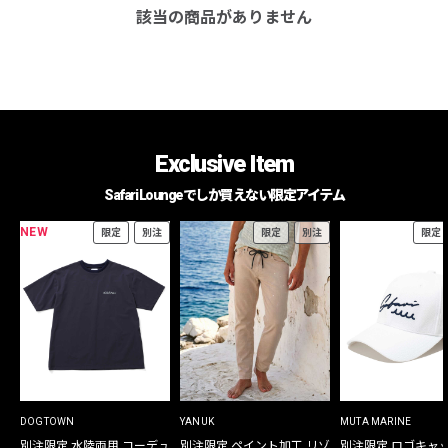
該当の商品がありません
Exclusive Item
Safari Loungeでしか買えない限定アイテム
NEW
限定
別注
限定
別注
限定
DOGTOWN
YANUK
MUTA MARINE
別注限定 水陸両用 コーデュ
別注限定 ペイント加工 リゾ
別注限定 ロゴキャ