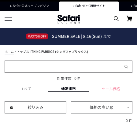
Safari公式ウェブマガジン
Safari公式通販サイト
Sa
ホーム
トップス | THING FABRICS (シングファブリックス)
対象件数 : 0件
通常価格
すべて
セール価格
絞り込み
価格の高い順
0 件