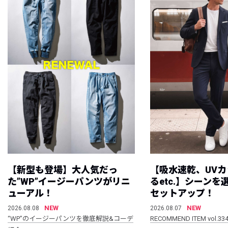
【新型も登場】大人気だっ
【吸水速乾、UV
た”WP”イージーパンツがリニ
るetc.】シーン
ューアル！
セットアップ！
NEW
NEW
2026.08.08
2026.08.07
“WP”のイージーパンツを徹底解説&コーデ
RECOMMEND ITEM vol.33