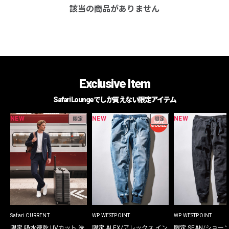
該当の商品がありません
Exclusive Item
Safari Loungeでしか買えない限定アイテム
NEW
NEW
NEW
限定
限定
Safari CURRENT
WP WESTPOINT
WP WESTPOINT
限定 吸水速乾 UVカット 洗
限定 ALEX/アレックス イン
限定 SEAN/ショー