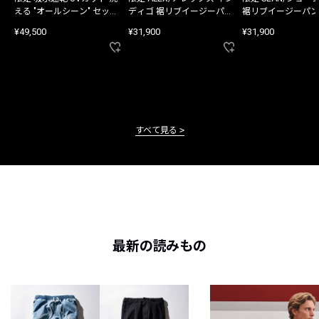
える "オールシーン" セット
ディゴ 裾リブイージーパン
裾リブイージーパン
アップ
ツ
¥49,500
¥31,900
¥31,900
すべて見る
最新の読みもの