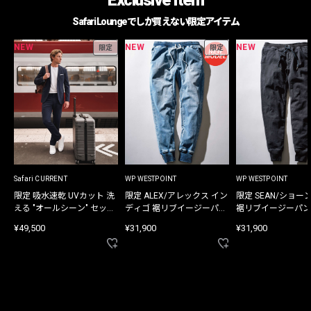
Safari Loungeでしか買えない限定アイテム
NEW
NEW
NEW
限定
限定
Safari CURRENT
WP WESTPOINT
WP WESTPOINT
限定 吸水速乾 UVカット 洗
限定 ALEX/アレックス イン
限定 SEAN/ショー
える "オールシーン" セット
ディゴ 裾リブイージーパン
裾リブイージーパン
アップ
ツ
¥49,500
¥31,900
¥31,900