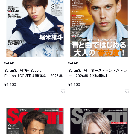
SAFARI
SAFARI
Safari3月号増刊Special
Safari3月号［オースティン・バトラ
Edition［COVER:堀米雄斗］2026年
ー］2026年【送料無料】
【送料無料】
¥1,100
¥1,100