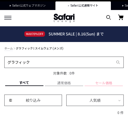
Safari公式ウェブマガジン
Safari公式通販サイト
Sa
ホーム
グラフィック | スイムウェア (メンズ)
対象件数 : 0件
すべて
通常価格
セール価格
絞り込み
人気順
0 件