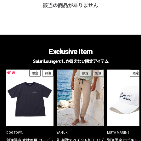
該当の商品がありません
Exclusive Item
Safari Loungeでしか買えない限定アイテム
NEW
限定
別注
限定
別注
限定
DOGTOWN
YANUK
MUTA MARINE
別注限定 水陸両用 コーデュ
別注限定 ペイント加工 リゾ
別注限定 ロゴキャ