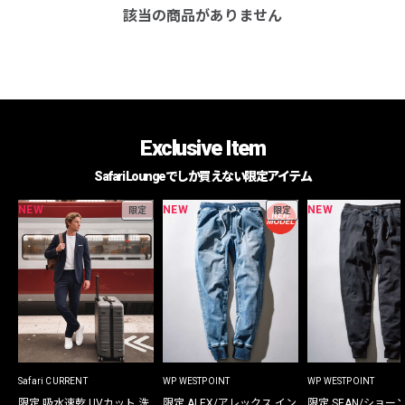
該当の商品がありません
Exclusive Item
Safari Loungeでしか買えない限定アイテム
NEW
NEW
NEW
限定
限定
Safari CURRENT
WP WESTPOINT
WP WESTPOINT
限定 吸水速乾 UVカット 洗
限定 ALEX/アレックス イン
限定 SEAN/ショー