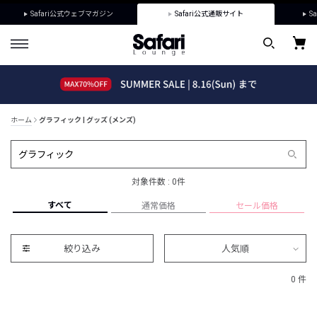
Safari公式ウェブマガジン
Safari公式通販サイト
Sa
ホーム
グラフィック | グッズ (メンズ)
対象件数 : 0件
すべて
通常価格
セール価格
絞り込み
人気順
0 件