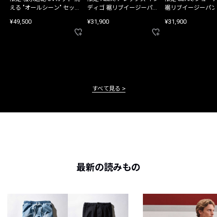
える "オールシーン" セット
ディゴ 裾リブイージーパン
裾リブイージーパン
アップ
ツ
¥49,500
¥31,900
¥31,900
すべて見る
最新の読みもの