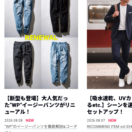
【新型も登場】大人気だっ
【吸水速乾、UV
た”WP”イージーパンツがリニ
るetc.】シーン
ューアル！
セットアップ！
NEW
NEW
2026.08.08
2026.08.07
“WP”のイージーパンツを徹底解説&コーデ
RECOMMEND ITEM vol.33