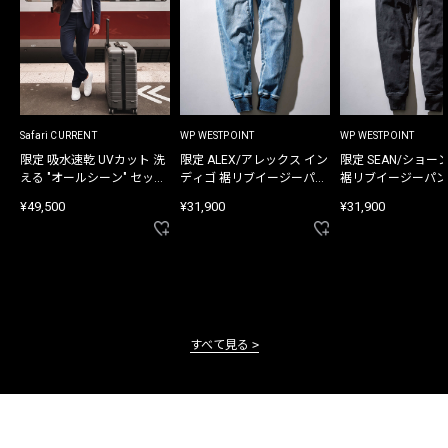
Safari CURRENT
WP WESTPOINT
WP WESTPOINT
限定 吸水速乾 UVカット 洗
限定 ALEX/アレックス イン
限定 SEAN/ショー
える "オールシーン" セット
ディゴ 裾リブイージーパン
裾リブイージーパン
アップ
ツ
¥49,500
¥31,900
¥31,900
すべて見る