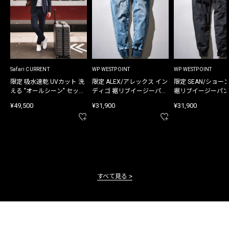
Safari CURRENT
WP WESTPOINT
WP WESTPOINT
限定 吸水速乾 UVカット 洗
限定 ALEX/アレックス イン
限定 SEAN/ショー
える "オールシーン" セット
ディゴ 裾リブイージーパン
裾リブイージーパン
アップ
ツ
¥49,500
¥31,900
¥31,900
すべて見る