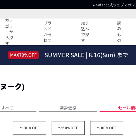
Safari公式ウェブマガジ
カテ
ブラ
絞り
読
ゴリ
ンド
込ん
み
ーか
から
で探
も
ら探
探す
す
の
す
読みもの
ガイド
ー
すべての記事
ショッピング
2026年のイチオシTシャツ！
初めての方
“WP”のイージーパンツを徹底解説&コ
Club Safari
ーデ紹介
ヤヌーク)
よくある質問
HOTなコーデ TOP20
会社概要
ディネート
新ブランドご紹介！
会員利用規約
セール価
すべて
通常価格
人気記事ランキング
プライバシー
バイヤーズ レコメンド
特定商取引に
今週の別注アイテム
～30%OFF
～50%OFF
～80%OFF
ウィークリーコーデ