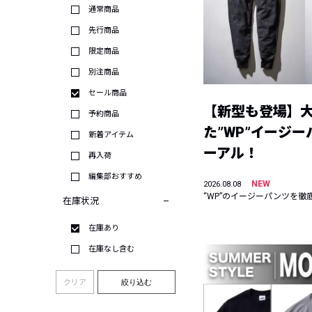
通常商品
先行商品
限定商品
別注商品
セール商品
【新型も登場】
予約商品
た”WP”イージ
新着アイテム
ーアル！
再入荷
編集部おすすめ
NEW
2026.08.08
“WP”のイージーパンツを徹
在庫状況
在庫あり
在庫なし含む
クリア
絞り込む