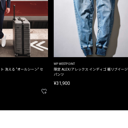
WP WESTPOINT
ト 洗える "オールシーン" セ
限定 ALEX/アレックス インディゴ 裾リブイー
パンツ
¥31,900