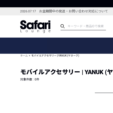
2026.07.17 お盆期間中の発送・お問い合わせ対応について
アイテム
スペシャル
カテゴリーから探す
スペシャルフィーチャ
ホーム
モバイルアクセサリー | YANUK (ヤヌーク)
ブランドから探す
特集記事
絞り込んで探す
モバイルアクセサリー | YANUK (
新着アイテム
コーディネート
編集部のおすすめアイテム
対象件数 :
0
件
編集部のおすすめコー
ランキング
雑誌・カタログ掲載アイテム
セール