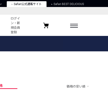
ン
Safari公式通販サイト
Safari BEST DELICIOUS
ログイ
ン・新
規会員
登録
ログイン・新規会員登録
お気に入りアイテム
ガイド
お気に入りブランド
お気に入り記事
最近チェックしたアイテム
格
価格の安い順
ポリシー
関する法律