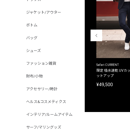
ジャケット/アウター
ボトム
バッグ
シューズ
ファッション雑貨
ACANTHUS
Safari CURRENT
別注限定 フード付き チェックシャツジャケット
限定 吸水速乾 UVカッ
ットアップ
財布/小物
¥31,900
¥49,500
アクセサリー/時計
ヘルス&コスメティクス
インテリア/ルームアイテム
サーフ/マリングッズ