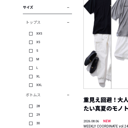
サイズ
トップス
XXS
XS
S
M
L
XL
XXL
ボトムス
重見え回避！大
28
たい真夏のモノ
29
NEW
2026.08.06
30
WEEKLY COORDINATE vol.2