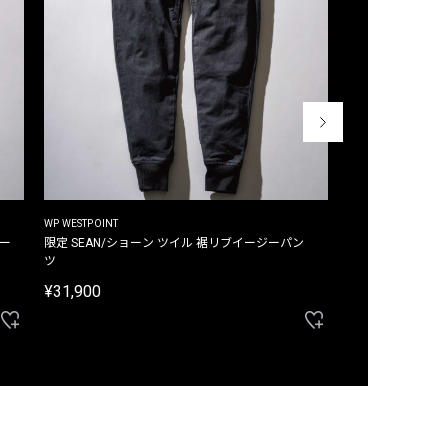
WP WESTPOINT
WP WESTPOINT
ジー
限定 SEAN/ショーン ツイル 裾リブイージーパン
限定 DAVID/デイヴィッド インデ
ツ
イージーパンツ
¥31,900
¥33,000