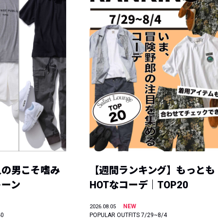
人の男こそ嗜み
【週間ランキング】もっとも
トーン
HOTなコーデ｜TOP20
NEW
2026.08.05
40
POPULAR OUTFITS 7/29~8/4