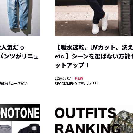
大人気だっ
【吸水速乾、UVカット、洗
ーパンツがリニュ
etc.】シーンを選ばない万能
ットアップ！
NEW
2026.08.07
底解説&コーデ紹介
RECOMMEND ITEM vol.334