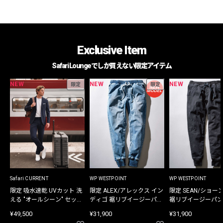
Exclusive Item
Safari Loungeでしか買えない限定アイテム
NEW
NEW
NEW
限定
限定
Safari CURRENT
WP WESTPOINT
WP WESTPOINT
限定 吸水速乾 UVカット 洗
限定 ALEX/アレックス イン
限定 SEAN/ショー
える "オールシーン" セット
ディゴ 裾リブイージーパン
裾リブイージーパン
アップ
ツ
¥49,500
¥31,900
¥31,900