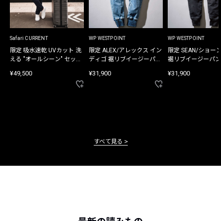
Safari CURRENT
WP WESTPOINT
WP WESTPOINT
限定 吸水速乾 UVカット 洗
限定 ALEX/アレックス イン
限定 SEAN/ショー
える "オールシーン" セット
ディゴ 裾リブイージーパン
裾リブイージーパン
アップ
ツ
¥49,500
¥31,900
¥31,900
すべて見る