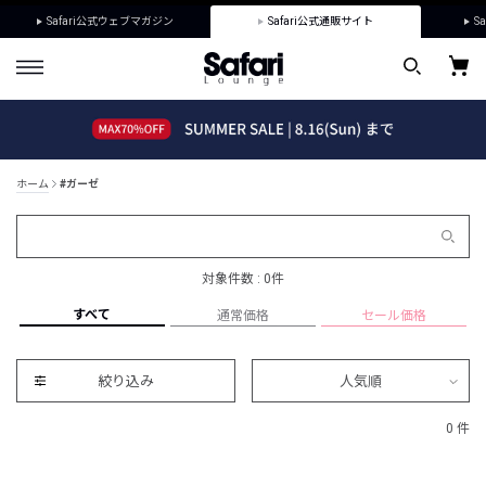
Safari公式ウェブマガジン
Safari公式通販サイト
Sa
ホーム
#ガーゼ
対象件数 : 0件
すべて
通常価格
セール価格
絞り込み
人気順
0 件