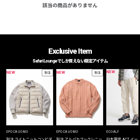
該当の商品がありません
Exclusive Item
Safari Loungeでしか買えない限定アイテム
NEW
NEW
NEW
別注
別注
EPOCA UOMO
EPOCA UOMO
ECOALF
別注 ライトニットコンビダ
別注 アルパカブークレニッ
日本限定 ACT イー