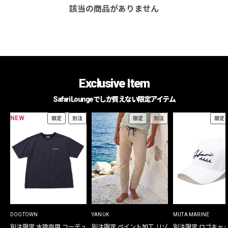
該当の商品がありません
Exclusive Item
Safari Loungeでしか買えない限定アイテム
NEW
限定
別注
限定
別注
限定
DOGTOWN
YANUK
MUTA MARINE
別注限定 水陸両用 コーデュ
別注限定 ペイント加工 リゾ
別注限定 ロゴキャ