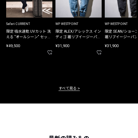
Safari CURRENT
WP WESTPOINT
WP WESTPOINT
限定 吸水速乾 UVカット 洗
限定 ALEX/アレックス イン
限定 SEAN/ショー
える "オールシーン" セット
ディゴ 裾リブイージーパン
裾リブイージーパン
アップ
ツ
¥49,500
¥31,900
¥31,900
すべて見る