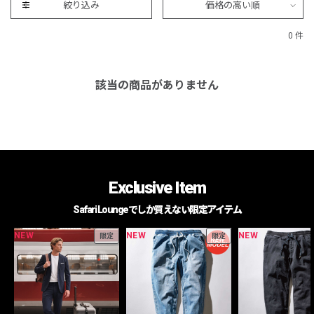
絞り込み
価格の高い順
0 件
該当の商品がありません
Exclusive Item
Safari Loungeでしか買えない限定アイテム
NEW
NEW
NEW
限定
限定