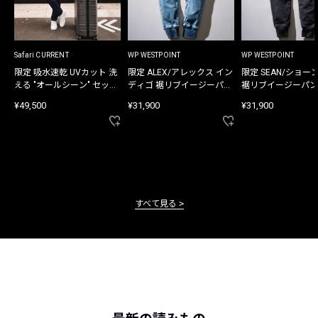
Safari CURRENT
WP WESTPOINT
WP WESTPOINT
限定 吸水速乾 UVカット 洗
限定 ALEX/アレックス イン
限定 SEAN/ショー
える "オールシーン" セット
ディゴ 裾リブイージーパン
裾リブイージーパン
アップ
ツ
¥49,500
¥31,900
¥31,900
すべて見る