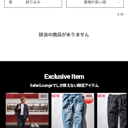
絞り込み
価格の高い順
0 件
該当の商品がありません
Exclusive Item
Safari Loungeでしか買えない限定アイテム
NEW
NEW
NEW
限定
限定