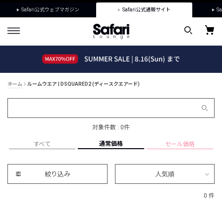
Safari公式ウェブマガジン
Safari公式通販サイト
Sa
ホーム
ルームウエア | DSQUARED2 (ディースクエアード)
対象件数 : 0件
通常価格
すべて
セール価格
絞り込み
人気順
0 件