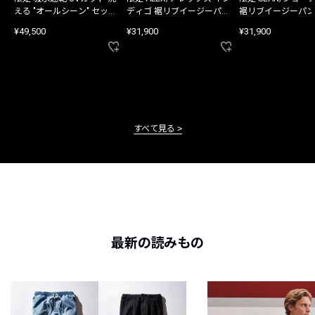
える "オールシーン" セット
ディゴ 裾リブイージーパン
裾リブイージーパン
アップ
ツ
¥49,500
¥31,900
¥31,900
すべて見る
最新の読みもの