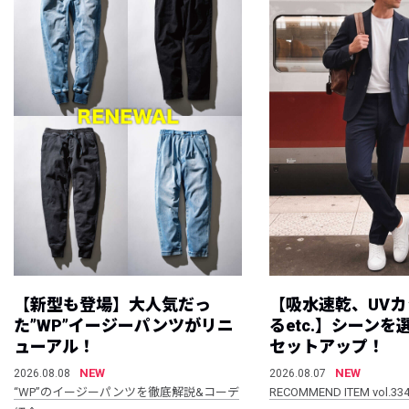
【新型も登場】大人気だっ
【吸水速乾、UV
た”WP”イージーパンツがリニ
るetc.】シーン
ューアル！
セットアップ！
NEW
NEW
2026.08.08
2026.08.07
“WP”のイージーパンツを徹底解説&コーデ
RECOMMEND ITEM vol.33