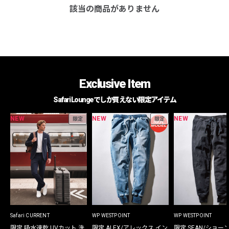
該当の商品がありません
Exclusive Item
Safari Loungeでしか買えない限定アイテム
NEW
NEW
NEW
限定
限定
Safari CURRENT
WP WESTPOINT
WP WESTPOINT
限定 吸水速乾 UVカット 洗
限定 ALEX/アレックス イン
限定 SEAN/ショー