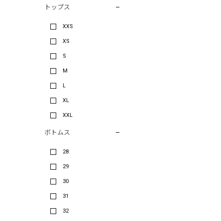
トップス
XXS
XS
S
M
L
XL
XXL
ボトムス
28
29
30
31
32