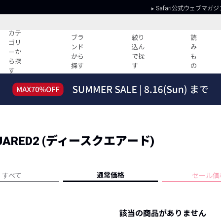
Safari公式ウェブマガジ
カテ
ブラ
絞り
読
ゴリ
ンド
込ん
み
ーか
から
で探
も
ら探
探す
す
の
す
読みもの
ガイド
ー
すべての記事
ショッピング
2026年のイチオシTシャツ！
初めての方
“WP”のイージーパンツを徹底解説&コ
Club Safari
ーデ紹介
UARED2 (ディースクエアード)
よくある質問
HOTなコーデ TOP20
会社概要
ディネート
新ブランドご紹介！
会員利用規約
通常価格
すべて
セール価
人気記事ランキング
プライバシー
バイヤーズ レコメンド
特定商取引に
今週の別注アイテム
該当の商品がありません
ウィークリーコーデ