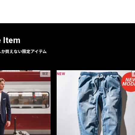
レコメンドアイテム
ピックアップアイテム
フォーカスブランド
セールおすすめアイテム
e Item
人気アイテム TOP 15
geでしか買えない限定アイテム
NEW
限定