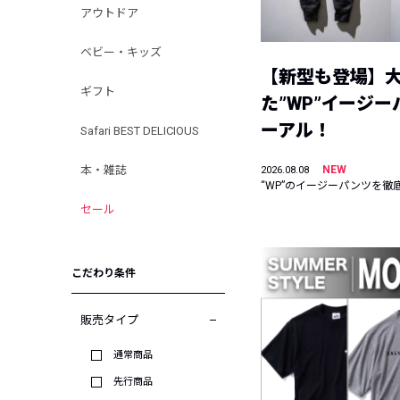
アウトドア
ベビー・キッズ
【新型も登場】
ギフト
た”WP”イージ
ーアル！
Safari BEST DELICIOUS
本・雑誌
NEW
2026.08.08
“WP”のイージーパンツを徹
セール
こだわり条件
販売タイプ
通常商品
先行商品