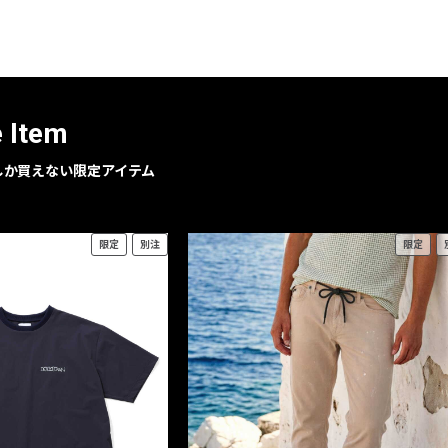
レコメンドアイテム
ピックアップアイテム
フォーカスブランド
セールおすすめアイテム
e Item
人気アイテム TOP 15
geでしか買えない限定アイテム
限定
別注
限定