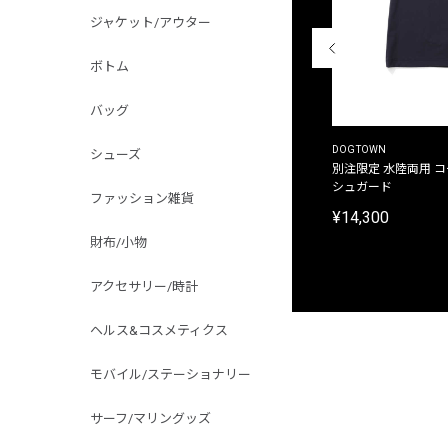
ジャケット/アウター
ボトム
バッグ
THE DUFFER OF ST.GEORGE
DOGTOWN
シューズ
別注限定 ピグメントダイ バックプリント サーフ
別注限定 水陸両用 
プリントTシャツ
シュガード
ファッション雑貨
¥9,900
¥14,300
財布/小物
アクセサリー/時計
ヘルス&コスメティクス
モバイル/ステーショナリー
サーフ/マリングッズ