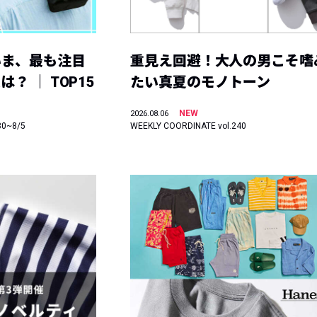
いま、最も注目
重見え回避！大人の男こそ嗜
？ ｜ TOP15
たい真夏のモノトーン
NEW
2026.08.06
30~8/5
WEEKLY COORDINATE vol.240