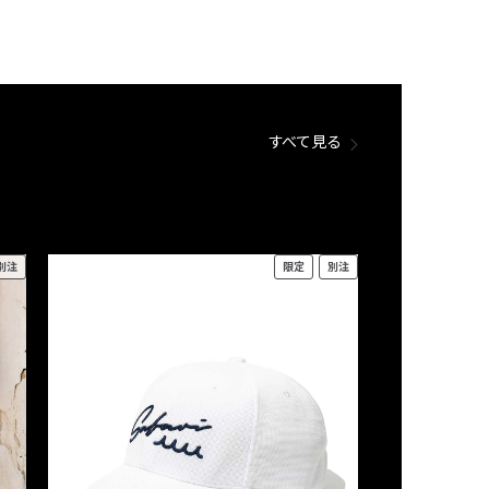
すべて見る
別注
限定
別注