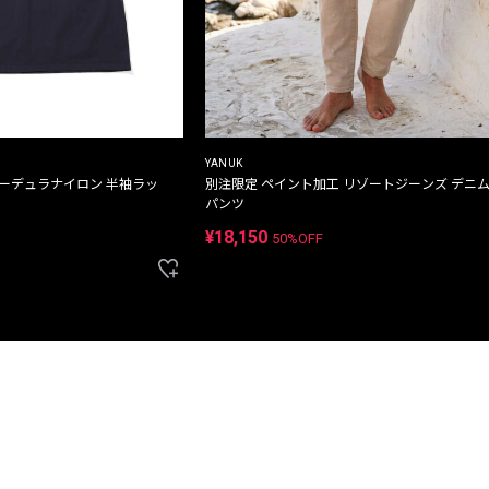
YANUK
コーデュラナイロン 半袖ラッ
別注限定 ペイント加工 リゾートジーンズ デニ
パンツ
¥18,150
50%OFF