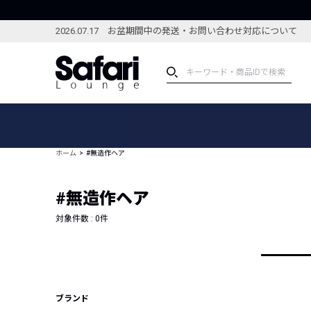
2026.07.17 お盆期間中の発送・お問い合わせ対応について
アイテム
スペシャル
カテゴリーから探す
スペシャルフィーチャ
ホーム
#無造作ヘア
ブランドから探す
特集記事
絞り込んで探す
#無造作ヘア
新着アイテム
コーディネート
編集部のおすすめアイテム
対象件数 :
0
件
編集部のおすすめコー
ランキング
雑誌・カタログ掲載アイテム
セール
ブランド