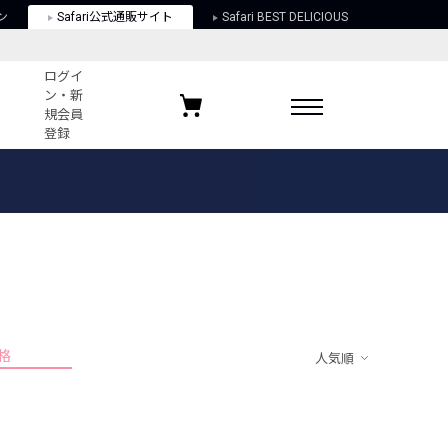
ン
Safari公式通販サイト
Safari BEST DELICIOUS
ログイ
ン・新
規会員
登録
ログイン・新規会員登録
お気に入りアイテム
ガイド
お気に入りブランド
お気に入り記事
最近チェックしたアイテム
格
人気順
ポリシー
関する法律