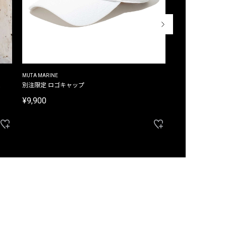
MUTA MARINE
CROSSLEY
ム
別注限定 ロゴキャップ
別注限定 ノースリ
¥9,900
¥8,580
40%OFF