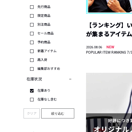
先行商品
限定商品
【ランキング】
別注商品
が集まるアイテムは
セール商品
予約商品
NEW
2026.08.06
新着アイテム
POPULAR ITEM RANKING 7/
再入荷
編集部おすすめ
在庫状況
在庫あり
在庫なし含む
クリア
絞り込む