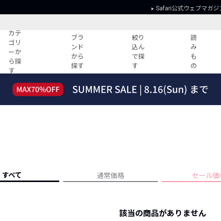
Safari公式ウェブマガジ
カテ
ブラ
絞り
読
ゴリ
ンド
込ん
み
ーか
から
で探
も
ら探
探す
す
の
す
読みもの
ガイド
ー
すべての記事
ショッピング
2026年のイチオシTシャツ！
初めての方
“WP”のイージーパンツを徹底解説&コ
Club Safari
ーデ紹介
よくある質問
HOTなコーデ TOP20
会社概要
ディネート
新ブランドご紹介！
会員利用規約
すべて
通常価格
セール価
人気記事ランキング
プライバシー
バイヤーズ レコメンド
特定商取引に
今週の別注アイテム
該当の商品がありません
ウィークリーコーデ