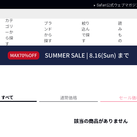
Safari公式ウェブマガジ
カテ
ブラ
絞り
読
ゴリ
ンド
込ん
み
ーか
から
で探
も
ら探
探す
す
の
す
読みもの
ガイド
ー
すべての記事
ショッピング
2026年のイチオシTシャツ！
初めての方
“WP”のイージーパンツを徹底解説&コ
Club Safari
ーデ紹介
よくある質問
HOTなコーデ TOP20
会社概要
すべて
通常価格
セール価
ディネート
新ブランドご紹介！
会員利用規約
人気記事ランキング
プライバシー
バイヤーズ レコメンド
該当の商品がありません
特定商取引に
今週の別注アイテム
ウィークリーコーデ