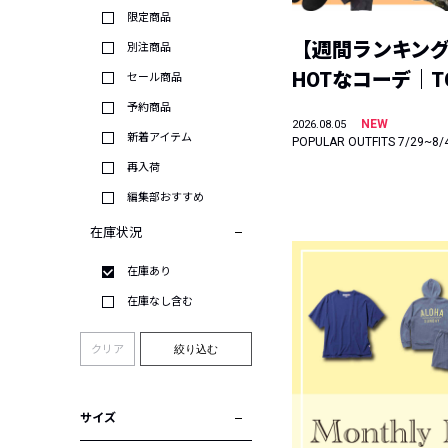
限定商品
【週間ランキン
別注商品
HOTなコーデ｜TO
セール商品
予約商品
NEW
2026.08.05
新着アイテム
POPULAR OUTFITS 7/29~8/
再入荷
編集部おすすめ
在庫状況
在庫あり
在庫なし含む
クリア
絞り込む
サイズ