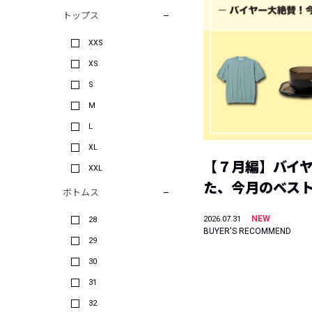
トップス
XXS
XS
S
M
L
XL
【７月編】バイ
XXL
た、今月のベス
ボトムス
NEW
2026.07.31
28
BUYER'S RECOMMEND
29
30
31
32