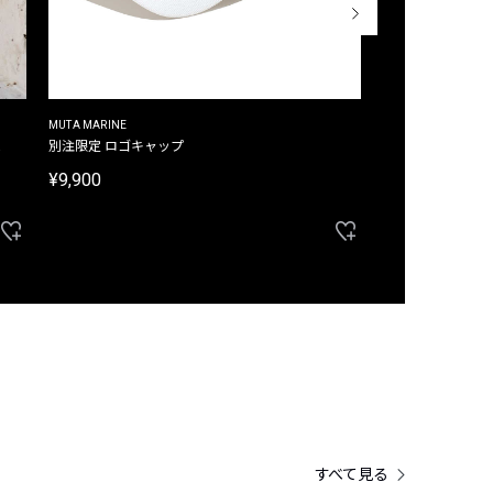
MUTA MARINE
CROSSLEY
ム
別注限定 ロゴキャップ
別注限定 ノースリ
¥9,900
¥8,580
40%OFF
すべて見る