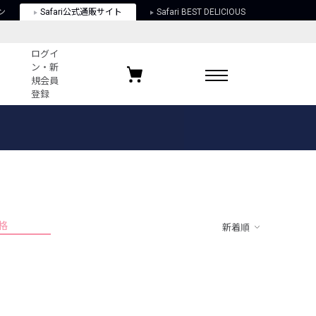
ン
Safari公式通販サイト
Safari BEST DELICIOUS
ログイ
ン・新
規会員
登録
ログイン・新規会員登録
お気に入りアイテム
ガイド
お気に入りブランド
お気に入り記事
最近チェックしたアイテム
格
新着順
ポリシー
関する法律