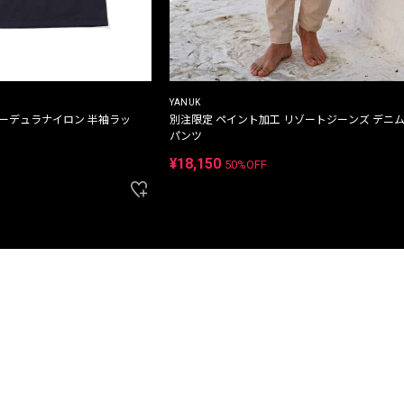
YANUK
コーデュラナイロン 半袖ラッ
別注限定 ペイント加工 リゾートジーンズ デニ
パンツ
¥18,150
50%OFF