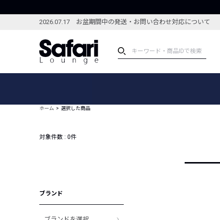
2026.07.17 お盆期間中の発送・お問い合わせ対応について
アイテム
スペシャル
カテゴリーから探す
スペシャルフィーチャ
ホーム
選択した商品
ブランドから探す
特集記事
絞り込んで探す
対象件数 :
0
件
新着アイテム
コーディネート
編集部のおすすめアイテム
編集部のおすすめコー
ランキング
雑誌・カタログ掲載アイテム
ブランド
セール
ブランドを選択