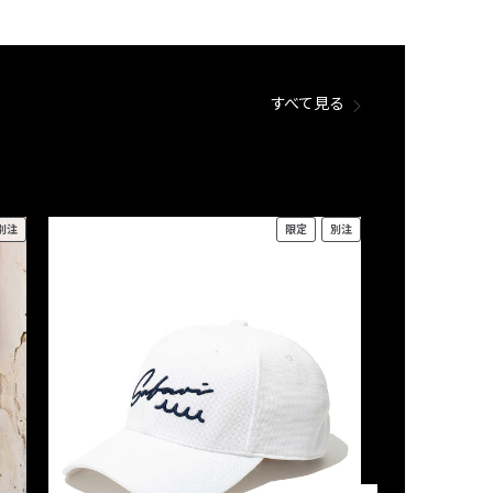
すべて見る
別注
限定
別注