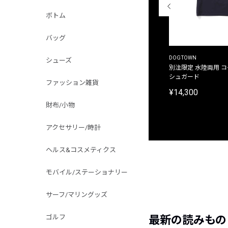
ボトム
バッグ
THE DUFFER OF ST.GEORGE
DOGTOWN
シューズ
別注限定 ピグメントダイ バックプリント サーフ
別注限定 水陸両用 
プリントTシャツ
シュガード
ファッション雑貨
¥9,900
¥14,300
財布/小物
アクセサリー/時計
ヘルス&コスメティクス
モバイル/ステーショナリー
サーフ/マリングッズ
ゴルフ
最新の読みもの