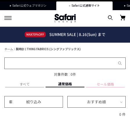
Safari公式ウェブマガジン
Safari公式通販サイト
Sa
ホーム
腕時計 | THING FABRICS (シングファブリックス)
対象件数 : 0件
通常価格
すべて
セール価格
絞り込み
おすすめ順
0 件