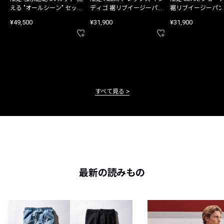
える "オールシーン" セット
ディゴ 裾リブイージーパン
裾リブイージーパン
アップ
ツ
¥49,500
¥31,900
¥31,900
すべて見る
最新の読みもの