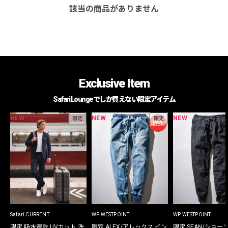
該当の商品がありません
Exclusive Item
Safari Loungeでしか買えない限定アイテム
NEW
NEW
NEW
限定
限定
Safari CURRENT
WP WESTPOINT
WP WESTPOINT
限定 吸水速乾 UVカット 洗
限定 ALEX/アレックス イン
限定 SEAN/ショー