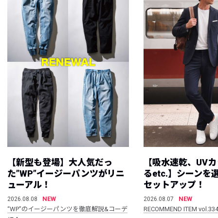
【新型も登場】大人気だっ
【吸水速乾、UV
た”WP”イージーパンツがリニ
るetc.】シーン
ューアル！
セットアップ！
NEW
NEW
2026.08.08
2026.08.07
“WP”のイージーパンツを徹底解説&コーデ
RECOMMEND ITEM vol.33