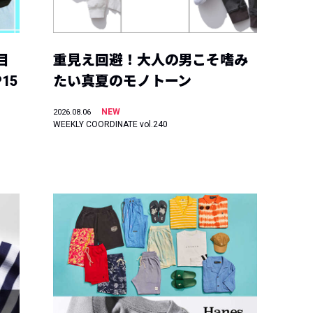
目
重見え回避！大人の男こそ嗜み
15
たい真夏のモノトーン
NEW
2026.08.06
WEEKLY COORDINATE vol.240