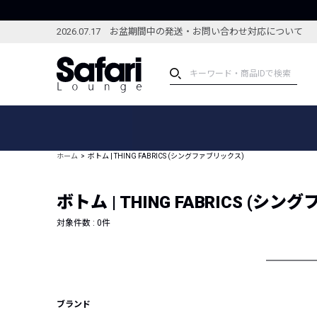
2026.07.17 お盆期間中の発送・お問い合わせ対応について
アイテム
スペシャル
カテゴリーから探す
スペシャルフィーチャ
ホーム
ボトム | THING FABRICS (シングファブリックス)
ブランドから探す
特集記事
絞り込んで探す
ボトム | THING FABRICS (シ
新着アイテム
コーディネート
編集部のおすすめアイテム
対象件数 :
0
件
編集部のおすすめコー
ランキング
雑誌・カタログ掲載アイテム
セール
ブランド