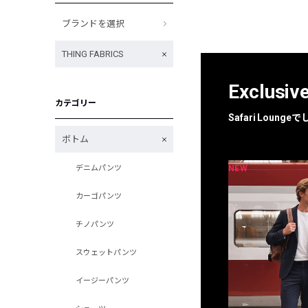
ブランドを選択
THING FABRICS
Exclusiv
カテゴリー
Safari Loun
ボトム
NEW
NEW
デニムパンツ
限定
別注
カーゴパンツ
チノパンツ
スウェットパンツ
イージーパンツ