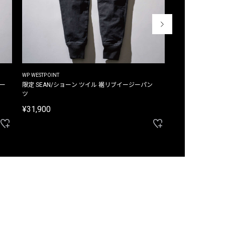
WP WESTPOINT
WP WESTPOINT
ジー
限定 SEAN/ショーン ツイル 裾リブイージーパン
限定 DAVID/デイヴィッド インデ
ツ
イージーパンツ
¥31,900
¥33,000