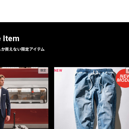
レコメンドアイテム
ピックアップアイテム
フォーカスブランド
セールおすすめアイテム
e Item
人気アイテム TOP 15
geでしか買えない限定アイテム
NEW
限定