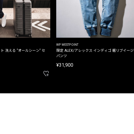
WP WESTPOINT
ト 洗える "オールシーン" セ
限定 ALEX/アレックス インディゴ 裾リブイー
パンツ
¥31,900