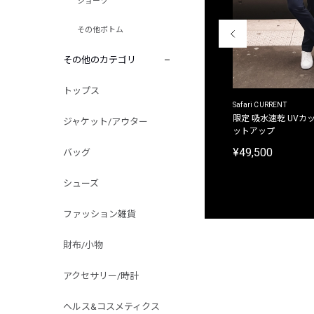
ショーツ
その他ボトム
その他のカテゴリ
トップス
ACANTHUS
Safari CURRENT
別注限定 フード付き チェックシャツジャケット
限定 吸水速乾 UVカッ
ジャケット/アウター
ットアップ
¥31,900
¥49,500
バッグ
シューズ
ファッション雑貨
財布/小物
アクセサリー/時計
ヘルス&コスメティクス