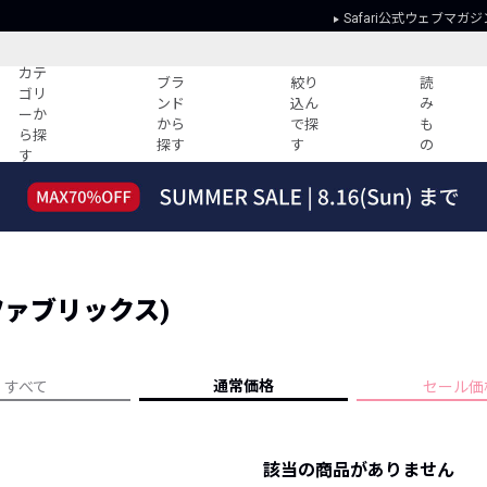
Safari公式ウェブマガジ
カテ
ブラ
絞り
読
ゴリ
ンド
込ん
み
ーか
から
で探
も
ら探
探す
す
の
す
読みもの
ガイド
ー
すべての記事
ショッピング
2026年のイチオシTシャツ！
初めての方
“WP”のイージーパンツを徹底解説&コ
Club Safari
ーデ紹介
ングファブリックス)
よくある質問
HOTなコーデ TOP20
会社概要
ディネート
新ブランドご紹介！
会員利用規約
通常価格
すべて
セール価
人気記事ランキング
プライバシー
バイヤーズ レコメンド
特定商取引に
今週の別注アイテム
該当の商品がありません
ウィークリーコーデ