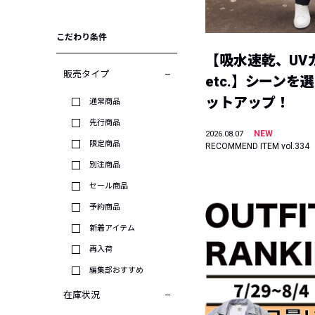
こだわり条件
【吸水速乾、UV
販売タイプ
etc.】シーンを
ットアップ！
通常商品
先行商品
NEW
2026.08.07
限定商品
RECOMMEND ITEM vol.334
別注商品
セール商品
予約商品
新着アイテム
再入荷
編集部おすすめ
在庫状況