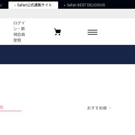
ン
Safari公式通販サイト
Safari BEST DELICIOUS
ログイ
ン・新
規会員
登録
ログイン・新規会員登録
お気に入りアイテム
ガイド
お気に入りブランド
お気に入り記事
最近チェックしたアイテム
格
おすすめ順
ポリシー
関する法律