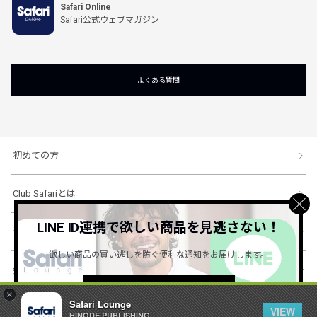
Safari Online
Safari公式ウェブマガジン
よくある質問
初めての方
Club Safariとは
LINE ID連携で欲しい商品を見逃さない！
ショッピングガイド
欲しい商品の買い逃しを防ぐ便利な通知をお届けします。
会社概要・規約
詳しくはこちら ＞
×
Safari Lounge
VIEW
HINODE PUBLISHING ..
© 1996-2026 HINODE PUBLISHING co., ltd. All Rights Reserved.