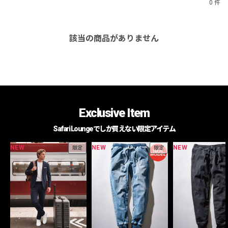
0 件
該当の商品がありません
Exclusive Item
Safari Loungeでしか買えない限定アイテム
NEW
NEW
NEW
限定
限定