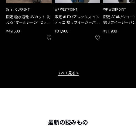
Safari CURRENT
WP WESTPOINT
WP WESTPOINT
限定 吸水速乾 UVカット 洗
限定 ALEX/アレックス イン
限定 SEAN/ショー
える "オールシーン" セット
ディゴ 裾リブイージーパン
裾リブイージーパン
アップ
ツ
¥49,500
¥31,900
¥31,900
すべて見る
最新の読みもの