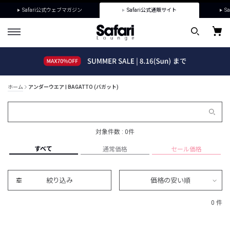
Safari公式ウェブマガジン
Safari公式通販サイト
Sa
ホーム
アンダーウエア | BAGATTO (バガット)
対象件数 : 0件
すべて
通常価格
セール価格
絞り込み
価格の安い順
0 件