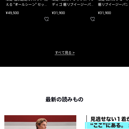
える "オールシーン" セット
ディゴ 裾リブイージーパン
裾リブイージーパン
アップ
ツ
¥49,500
¥31,900
¥31,900
すべて見る
最新の読みもの