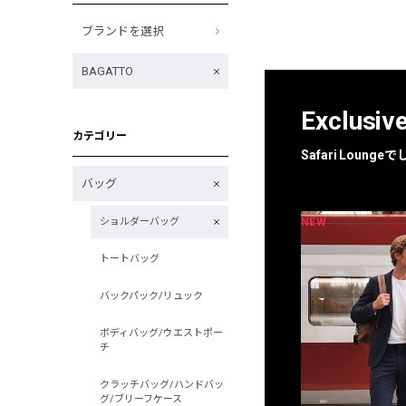
ブランドを選択
BAGATTO
Exclusiv
カテゴリー
Safari Loun
バッグ
NEW
NEW
ショルダーバッグ
限定
別注
トートバッグ
バックパック/リュック
ボディバッグ/ウエストポー
チ
クラッチバッグ/ハンドバッ
グ/ブリーフケース