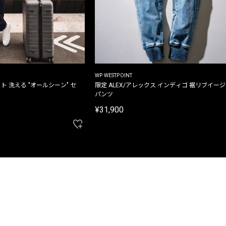
WP WESTPOINT
ト 洗える "オールシーン" セ
限定 ALEX/アレックス インディゴ 裾リブイー
パンツ
¥31,900