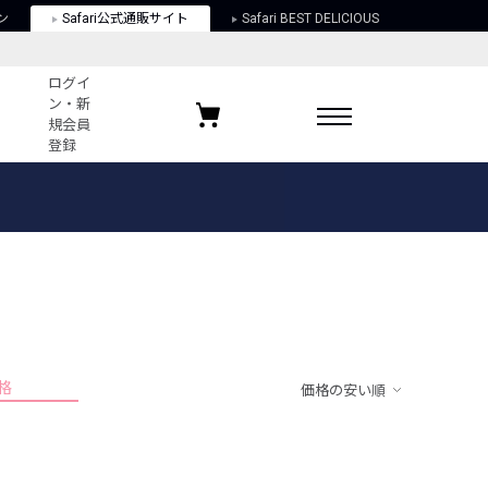
ン
Safari公式通販サイト
Safari BEST DELICIOUS
ログイ
ン・新
規会員
登録
ログイン・新規会員登録
お気に入りアイテム
ガイド
お気に入りブランド
お気に入り記事
最近チェックしたアイテム
格
価格の安い順
ポリシー
関する法律