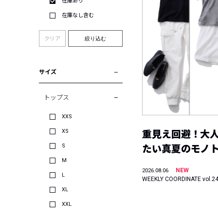
在庫あり
在庫なし含む
クリア
絞り込む
サイズ
トップス
XXS
XS
重見え回避！大
S
たい真夏のモノ
M
NEW
2026.08.06
L
WEEKLY COORDINATE vol.2
XL
XXL