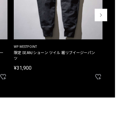
WP WESTPOINT
WP WESTPOINT
ジー
限定 SEAN/ショーン ツイル 裾リブイージーパン
限定 DAVID/デイヴィッド インデ
ツ
イージーパンツ
¥31,900
¥33,000