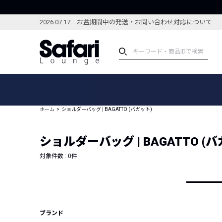
2026.07.17 お盆期間中の発送・お問い合わせ対応について
アイテム
スペシャル
カテゴリーから探す
スペシャルフィーチャ
ホーム
ショルダーバッグ | BAGATTO (バガット)
ブランドから探す
特集記事
絞り込んで探す
ショルダーバッグ | BAGATTO (
新着アイテム
コーディネート
編集部のおすすめアイテム
対象件数 :
0
件
編集部のおすすめコー
ランキング
雑誌・カタログ掲載アイテム
セール
ブランド