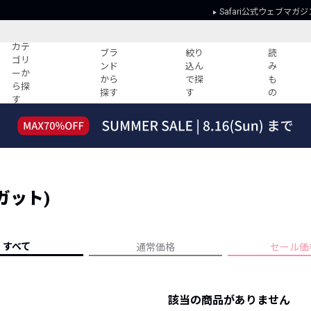
Safari公式ウェブマガジ
カテ
ブラ
絞り
読
ゴリ
ンド
込ん
み
ーか
から
で探
も
ら探
探す
す
の
す
読みもの
ガイド
ー
すべての記事
ショッピング
2026年のイチオシTシャツ！
初めての方
“WP”のイージーパンツを徹底解説&コ
Club Safari
ーデ紹介
バガット)
よくある質問
HOTなコーデ TOP20
会社概要
ディネート
新ブランドご紹介！
会員利用規約
すべて
通常価格
セール価
人気記事ランキング
プライバシー
バイヤーズ レコメンド
特定商取引に
今週の別注アイテム
該当の商品がありません
ウィークリーコーデ