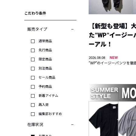
こだわり条件
【新型も登場】
販売タイプ
た”WP”イージ
通常商品
ーアル！
先行商品
NEW
2026.08.08
限定商品
“WP”のイージーパンツを徹
別注商品
セール商品
予約商品
新着アイテム
再入荷
編集部おすすめ
在庫状況