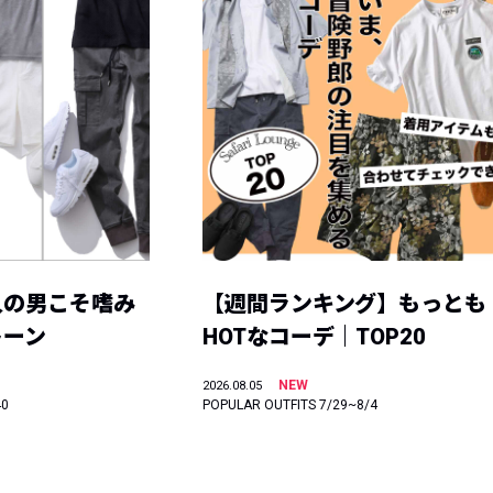
人の男こそ嗜み
【週間ランキング】もっとも
トーン
HOTなコーデ｜TOP20
NEW
2026.08.05
40
POPULAR OUTFITS 7/29~8/4