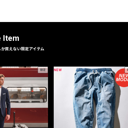
レコメンドアイテム
ピックアップアイテム
フォーカスブランド
セールおすすめアイテム
e Item
人気アイテム TOP 15
geでしか買えない限定アイテム
NEW
限定