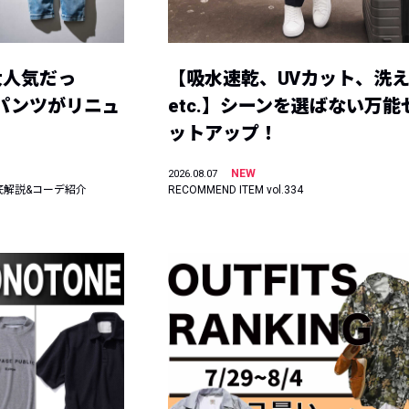
大人気だっ
【吸水速乾、UVカット、洗
ーパンツがリニュ
etc.】シーンを選ばない万能
ットアップ！
NEW
2026.08.07
底解説&コーデ紹介
RECOMMEND ITEM vol.334