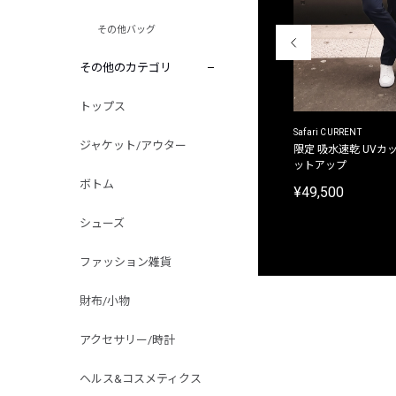
その他バッグ
その他のカテゴリ
トップス
ACANTHUS
Safari CURRENT
ジャケット/アウター
別注限定 フード付き チェックシャツジャケット
限定 吸水速乾 UVカッ
ットアップ
¥31,900
ボトム
¥49,500
シューズ
ファッション雑貨
財布/小物
アクセサリー/時計
ヘルス&コスメティクス