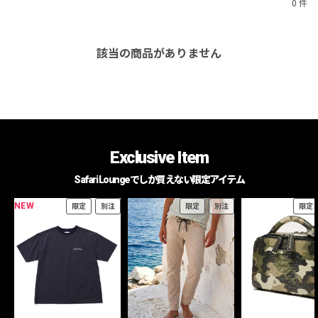
0 件
該当の商品がありません
Exclusive Item
Safari Loungeでしか買えない限定アイテム
NEW
限定
別注
限定
別注
限定