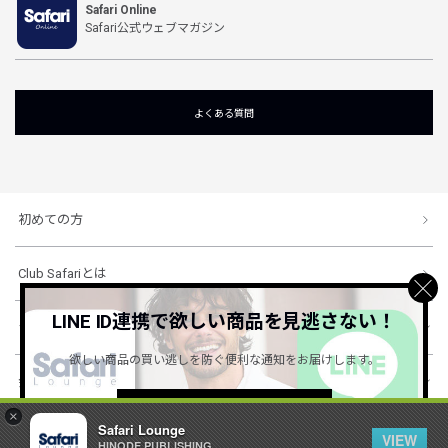
Safari Online
Safari公式ウェブマガジン
よくある質問
初めての方
Club Safariとは
LINE ID連携で欲しい商品を見逃さない！
ショッピングガイド
欲しい商品の買い逃しを防ぐ便利な通知をお届けします。
会社概要・規約
詳しくはこちら ＞
×
Safari Lounge
VIEW
HINODE PUBLISHING ..
© 1996-2026 HINODE PUBLISHING co., ltd. All Rights Reserved.