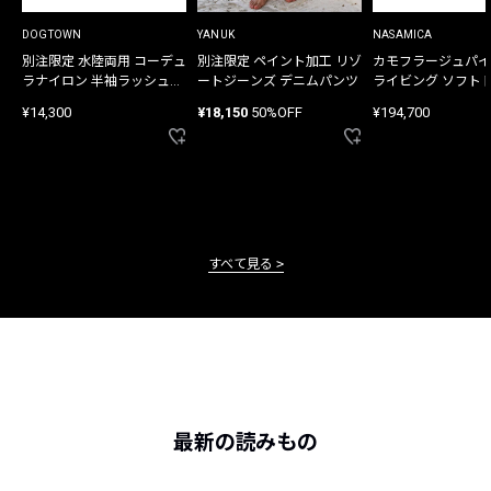
DOGTOWN
YANUK
NASAMICA
別注限定 水陸両用 コーデュ
別注限定 ペイント加工 リゾ
カモフラージュパイ
ラナイロン 半袖ラッシュガ
ートジーンズ デニムパンツ
ライビング ソフト
ード
バッグ
¥14,300
¥18,150
50%OFF
¥194,700
すべて見る
最新の読みもの