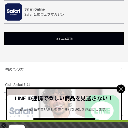
Safari Online
Safari公式ウェブマガジン
よくある質問
初めての方
Club Safariとは
LINE ID連携で欲しい商品を見逃さない！
ショッピングガイド
欲しい商品の買い逃しを防ぐ便利な通知をお届けします。
会社概要・規約
詳しくはこちら ＞
×