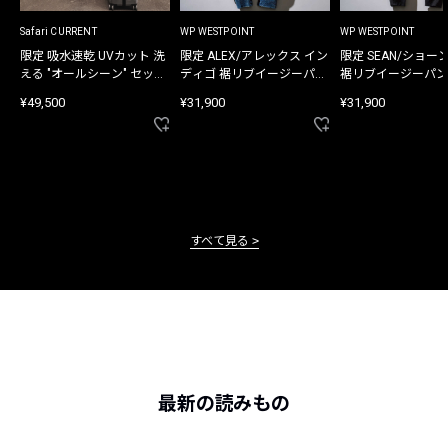
Safari CURRENT
WP WESTPOINT
WP WESTPOINT
限定 吸水速乾 UVカット 洗
限定 ALEX/アレックス イン
限定 SEAN/ショー
える "オールシーン" セット
ディゴ 裾リブイージーパン
裾リブイージーパン
アップ
ツ
¥49,500
¥31,900
¥31,900
すべて見る
最新の読みもの