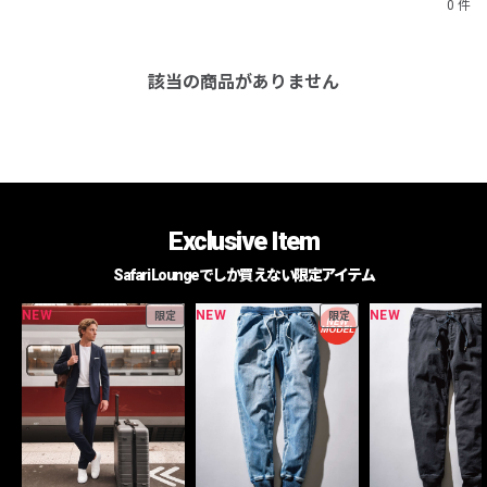
0 件
該当の商品がありません
Exclusive Item
Safari Loungeでしか買えない限定アイテム
NEW
NEW
NEW
限定
限定