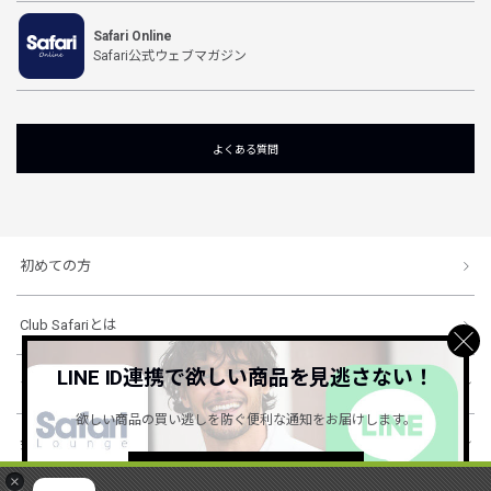
Safari Online
Safari公式ウェブマガジン
よくある質問
初めての方
Club Safariとは
LINE ID連携で欲しい商品を見逃さない！
ショッピングガイド
欲しい商品の買い逃しを防ぐ便利な通知をお届けします。
会社概要・規約
詳しくはこちら ＞
×