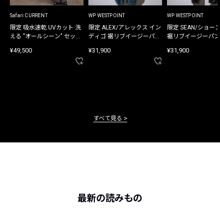
Safari CURRENT
WP WESTPOINT
WP WESTPOINT
限定 吸水速乾 UVカット 洗
限定 ALEX/アレックス イン
限定 SEAN/ショー
える "オールシーン" セット
ディゴ 裾リブイージーパン
裾リブイージーパン
アップ
ツ
¥49,500
¥31,900
¥31,900
すべて見る
最新の読みもの