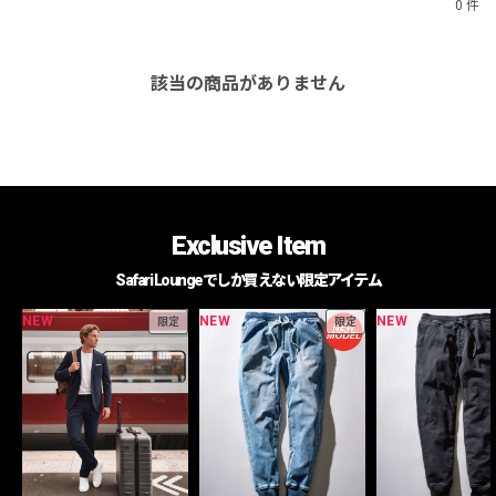
0 件
該当の商品がありません
Exclusive Item
Safari Loungeでしか買えない限定アイテム
NEW
NEW
NEW
限定
限定