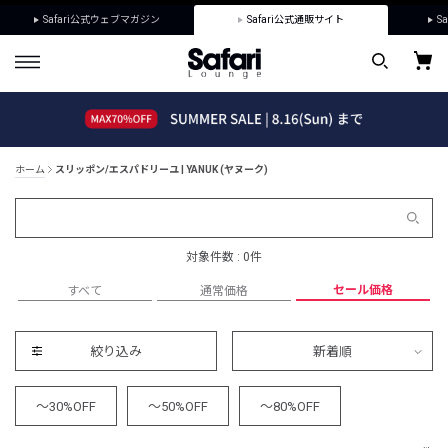
Safari公式ウェブマガジン
Safari公式通販サイト
Sa
ホーム
スリッポン/エスパドリーユ | YANUK (ヤヌーク)
対象件数 : 0件
セール価格
すべて
通常価格
絞り込み
新着順
～30%OFF
～50%OFF
～80%OFF