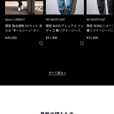
Safari CURRENT
WP WESTPOINT
WP WESTPOINT
限定 吸水速乾 UVカット 洗
限定 ALEX/アレックス イン
限定 SEAN/ショー
える "オールシーン" セット
ディゴ 裾リブイージーパン
裾リブイージーパン
アップ
ツ
¥49,500
¥31,900
¥31,900
すべて見る