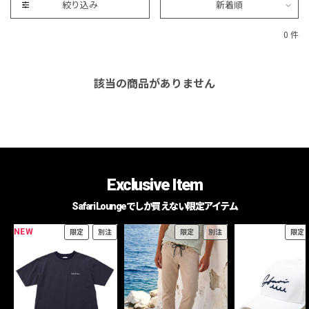
絞り込み
新着順
0 件
該当の商品がありません
Exclusive Item
Safari Loungeでしか買えない限定アイテム
NEW
限定
別注
限定
別注
限定