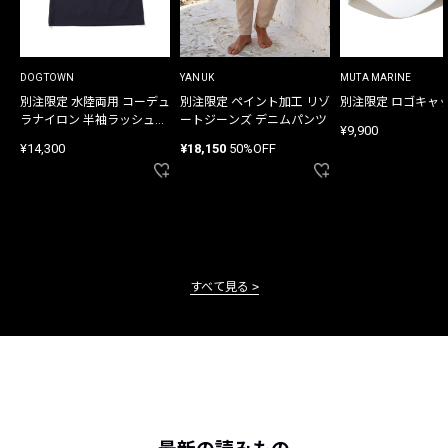
DOGTOWN
YANUK
MUTA MARINE
別注限定 水陸両用 コーデュ
別注限定 ペイント加工 リゾ
別注限定 ロゴキャ
ラナイロン 半袖ラッシュガ
ートジーンズ デニムパンツ
¥9,900
ード
¥14,300
¥18,150
50%OFF
すべて見る