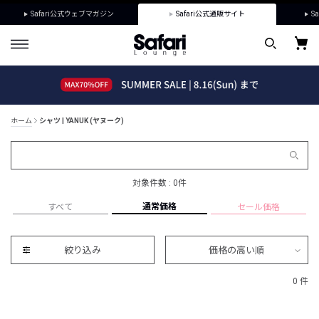
Safari公式ウェブマガジン
Safari公式通販サイト
Sa
ホーム
シャツ | YANUK (ヤヌーク)
対象件数 : 0件
通常価格
すべて
セール価格
絞り込み
価格の高い順
0 件