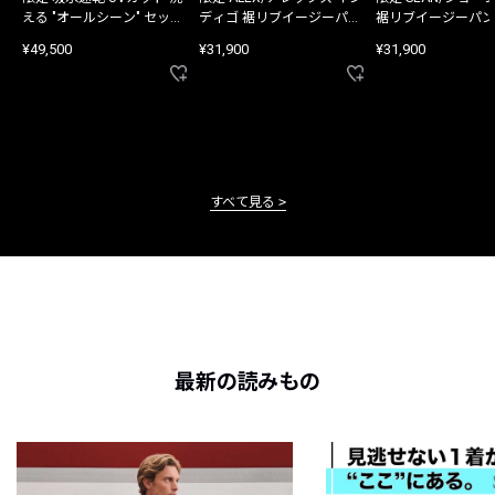
える "オールシーン" セット
ディゴ 裾リブイージーパン
裾リブイージーパン
アップ
ツ
¥49,500
¥31,900
¥31,900
すべて見る
最新の読みもの