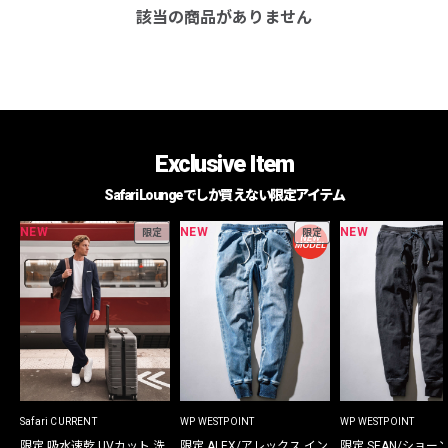
該当の商品がありません
Exclusive Item
Safari Loungeでしか買えない限定アイテム
NEW
NEW
NEW
限定
限定
Safari CURRENT
WP WESTPOINT
WP WESTPOINT
限定 吸水速乾 UVカット 洗
限定 ALEX/アレックス イン
限定 SEAN/ショー