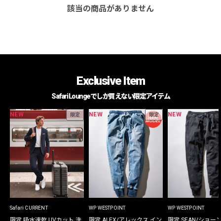
該当の商品がありません
Exclusive Item
Safari Loungeでしか買えない限定アイテム
NEW
NEW
NEW
限定
限定
Safari CURRENT
WP WESTPOINT
WP WESTPOINT
限定 吸水速乾 UVカット 洗
限定 ALEX/アレックス イン
限定 SEAN/ショー