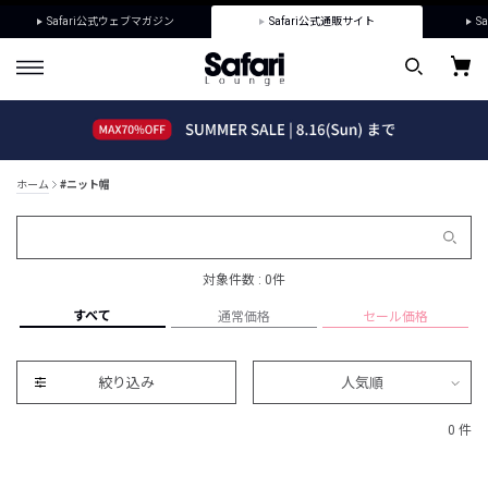
Safari公式ウェブマガジン
Safari公式通販サイト
Sa
ホーム
#ニット帽
対象件数 : 0件
すべて
通常価格
セール価格
絞り込み
人気順
0 件