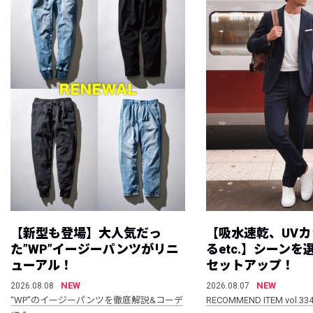
【新型も登場】大人気だっ
【吸水速乾、UV
た”WP”イージーパンツがリニ
るetc.】シーン
ューアル！
セットアップ！
NEW
NEW
2026.08.08
2026.08.07
“WP”のイージーパンツを徹底解説&コーデ
RECOMMEND ITEM vol.33