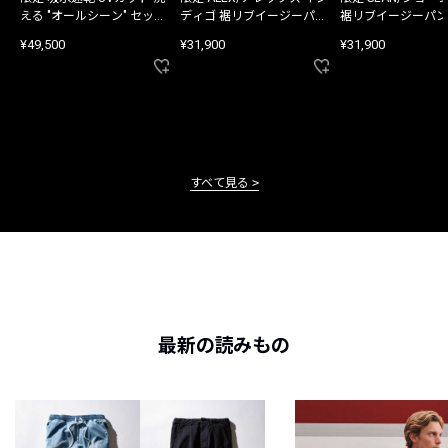
える "オールシーン" セット
ディゴ 裾リブイージーパン
裾リブイージーパン
アップ
ツ
¥49,500
¥31,900
¥31,900
すべて見る
最新の読みもの