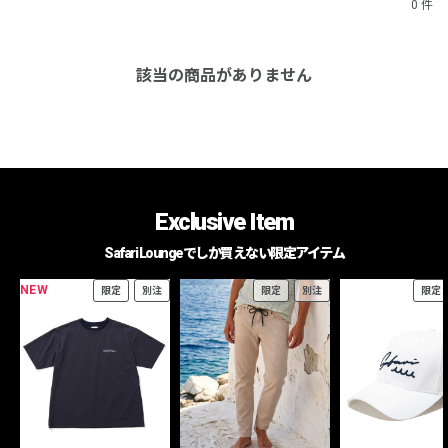
0 件
該当の商品がありません
Exclusive Item
Safari Loungeでしか買えない限定アイテム
NEW
限定
別注
限定
別注
限定