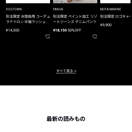
DOGTOWN
YANUK
MUTA MARINE
別注限定 水陸両用 コーデュ
別注限定 ペイント加工 リゾ
別注限定 ロゴキャ
ラナイロン 半袖ラッシュガ
ートジーンズ デニムパンツ
¥9,900
ード
¥14,300
¥18,150
50%OFF
すべて見る
最新の読みもの