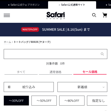
Safari公式ウェブマガジン
Safari公式通販サイト
Sa
ホーム
トートバッグ | YANUK (ヤヌーク)
対象件数 : 0件
セール価格
すべて
通常価格
絞り込み
新着順
～30%OFF
～50%OFF
～80%OFF
指定なし