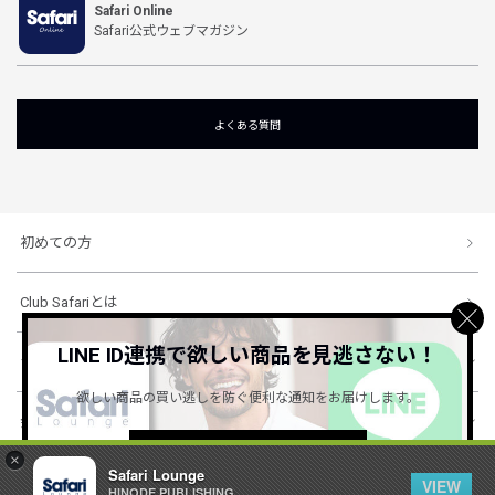
Safari Online
Safari公式ウェブマガジン
よくある質問
初めての方
Club Safariとは
LINE ID連携で欲しい商品を見逃さない！
ショッピングガイド
欲しい商品の買い逃しを防ぐ便利な通知をお届けします。
会社概要・規約
詳しくはこちら ＞
×
Safari Lounge
VIEW
HINODE PUBLISHING ..
© 1996-2026 HINODE PUBLISHING co., ltd. All Rights Reserved.