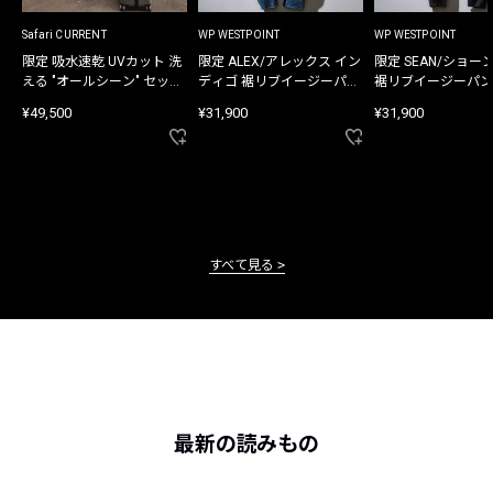
Safari CURRENT
WP WESTPOINT
WP WESTPOINT
限定 吸水速乾 UVカット 洗
限定 ALEX/アレックス イン
限定 SEAN/ショー
える "オールシーン" セット
ディゴ 裾リブイージーパン
裾リブイージーパン
アップ
ツ
¥49,500
¥31,900
¥31,900
すべて見る
最新の読みもの