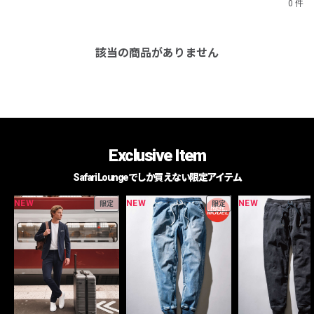
0 件
該当の商品がありません
Exclusive Item
Safari Loungeでしか買えない限定アイテム
NEW
NEW
NEW
限定
限定