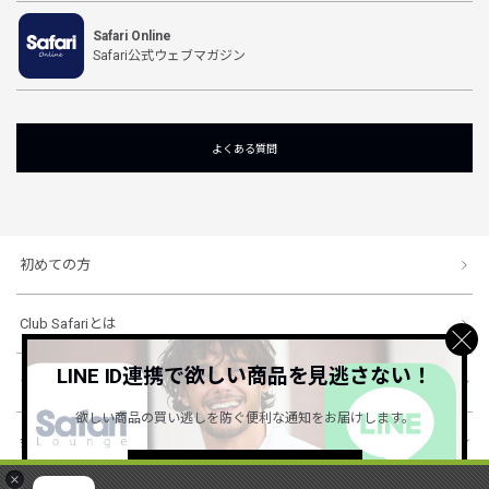
Safari Online
Safari公式ウェブマガジン
よくある質問
初めての方
Club Safariとは
LINE ID連携で欲しい商品を見逃さない！
ショッピングガイド
欲しい商品の買い逃しを防ぐ便利な通知をお届けします。
会社概要・規約
詳しくはこちら ＞
×