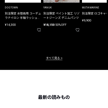
DOGTOWN
YANUK
MUTA MARINE
別注限定 水陸両用 コーデュ
別注限定 ペイント加工 リゾ
別注限定 ロゴキャ
ラナイロン 半袖ラッシュガ
ートジーンズ デニムパンツ
¥9,900
ード
¥14,300
¥18,150
50%OFF
すべて見る
最新の読みもの