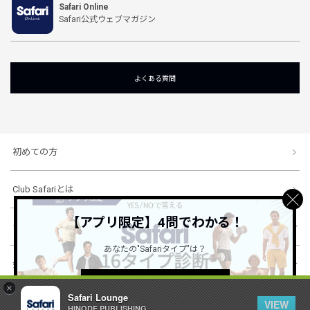
Safari Online
Safari公式ウェブマガジン
よくある質問
初めての方
Club Safariとは
【アプリ限定】4問でわかる！
ショッピングガイド
あなたの"Safariタイプ"は？
会社概要・規約
詳しくはこちら ＞
×
Safari Lounge
VIEW
HINODE PUBLISHING ..
© 1996-2026 HINODE PUBLISHING co., ltd. All Rights Reserved.