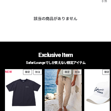
0 件
該当の商品がありません
Exclusive Item
Safari Loungeでしか買えない限定アイテム
NEW
限定
別注
限定
別注
限定