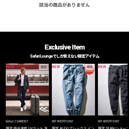
該当の商品がありません
Exclusive Item
Safari Loungeでしか買えない限定アイテム
NEW
NEW
NEW
限定
限定
Safari CURRENT
WP WESTPOINT
WP WESTPOINT
限定 吸水速乾 UVカット 洗
限定 ALEX/アレックス イン
限定 SEAN/ショー