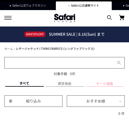
Safari公式ウェブマガジン
Safari公式通販サイト
Sa
ホーム
レザージャケット | THING FABRICS (シングファブリックス)
対象件数 : 0件
すべて
通常価格
セール価格
絞り込み
おすすめ順
0 件