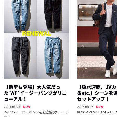
【新型も登場】大人気だっ
【吸水速乾、UV
た”WP”イージーパンツがリニ
るetc.】シーン
ューアル！
セットアップ！
NEW
NEW
2026.08.08
2026.08.07
“WP”のイージーパンツを徹底解説&コーデ
RECOMMEND ITEM vol.33