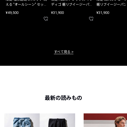
える "オールシーン" セット
ディゴ 裾リブイージーパン
裾リブイージーパン
アップ
ツ
¥49,500
¥31,900
¥31,900
すべて見る
最新の読みもの