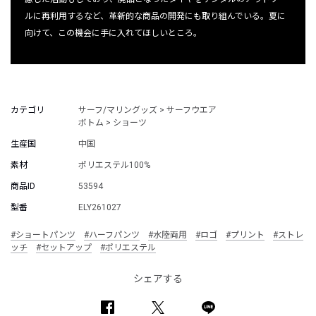
ルに再利用するなど、革新的な商品の開発にも取り組んでいる。夏に
向けて、この機会に手に入れてほしいところ。
カテゴリ
サーフ/マリングッズ > サーフウエア
ボトム > ショーツ
生産国
中国
素材
ポリエステル100%
商品ID
53594
型番
ELY261027
#ショートパンツ
#ハーフパンツ
#水陸両用
#ロゴ
#プリント
#ストレ
ッチ
#セットアップ
#ポリエステル
シェアする