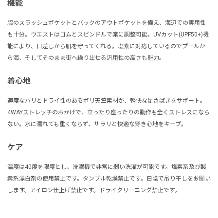
機能
脇のスラッシュポケットとバックのアウトポケットを備え、海辺での実用性
も十分。ウエストはゴムとスピンドルで楽に調整可能。UVカット(UPF50+)機
能により、日差しから肌を守ってくれる。塩素に対応しているのでプールか
ら海、そしてそのまま街へ繰り出せる汎用性の高さも魅力。
着心地
適度なハリとドライ性のあるポリ天竺素材が、軽快な足さばきをサポート。
4WAYストレッチのおかげで、立ったり座ったりの動作も全くストレスになら
ない。水に濡れても重くならず、サラリと快適な穿き心地をキープ。
ケア
温度は40度を限度とし、洗濯機で非常に弱い洗濯が可能です。塩素系及び酸
素系漂白剤の使用禁止です。タンブル乾燥禁止です。日陰で吊り干しをお願い
します。アイロン仕上げ禁止です。ドライクリーニング禁止です。