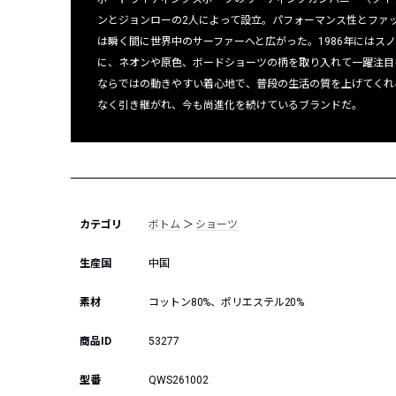
ンとジョンローの2人によって設立。パフォーマンス性とファ
は瞬く間に世界中のサーファーへと広がった。1986年にはス
に、ネオンや原色、ボードショーツの柄を取り入れて一躍注目
ならではの動きやすい着心地で、普段の生活の質を上げてくれ
なく引き継がれ、今も尚進化を続けているブランドだ。
カテゴリ
ボトム
＞
ショーツ
生産国
中国
素材
コットン80%、ポリエステル20%
商品ID
53277
型番
QWS261002