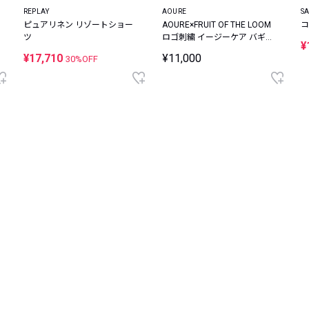
REPLAY
AOURE
S
ピュアリネン リゾートショー
AOURE×FRUIT OF THE LOOM
コ
ツ
ロゴ刺繍 イージーケア バギー
¥
ショーツ
¥17,710
¥11,000
30%OFF