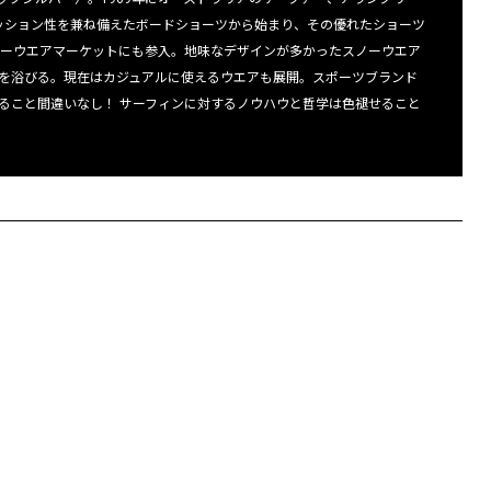
ッション性を兼ね備えたボードショーツから始まり、その優れたショーツ
ノーウエアマーケットにも参入。地味なデザインが多かったスノーウエア
を浴びる。現在はカジュアルに使えるウエアも展開。スポーツブランド
ること間違いなし！ サーフィンに対するノウハウと哲学は色褪せること