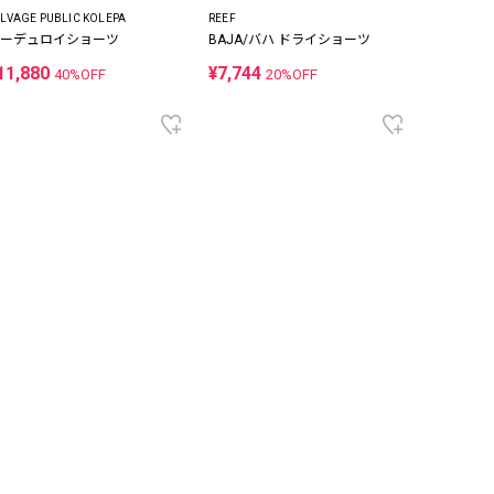
ALVAGE PUBLIC KOLEPA
REEF
Red Bull R
ーデュロイショーツ
BAJA/バハ ドライショーツ
ロゴスイ
11,880
¥7,744
¥12,100
40%OFF
20%OFF