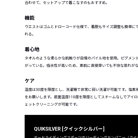
合わせて、セットアップで着こなすのもおすすめ。
機能
ウエストはゴムとドローコード仕様で、着脱もサイズ調整も簡単に
れる。
着心地
タオルのような柔らかな肌触りが自慢のパイル地を使用。ピグメン
がっている。吸水性が高いため、素肌に直接穿いても不快な蒸れが
ケア
温度は30度を限度とし、洗濯機で非常に弱い洗濯が可能です。塩素
をお願いします。底面温度110度を限度としてスチームなしでアイ
ェットクリーニングが可能です。
QUIKSILVER [クイックシルバー]
ボードライディングスポーツのリーディングカンパニー〈クイッ