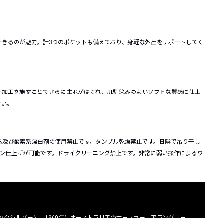
できるのが魅力。計3つのポケットも備えており、身軽な外出をサポートしてく
ト加工を施すことでさらに生地がほぐれ、肌馴染みのよいソフトな質感に仕上
ない。
系及び酸素系漂白剤の使用禁止です。タンブル乾燥禁止です。日陰で吊り干し
ロン仕上げが可能です。ドライクリーニング禁止です。非常に弱い操作によるウ
クシルバー〉。1969年にオーストラリアのサーファー、アラングリー