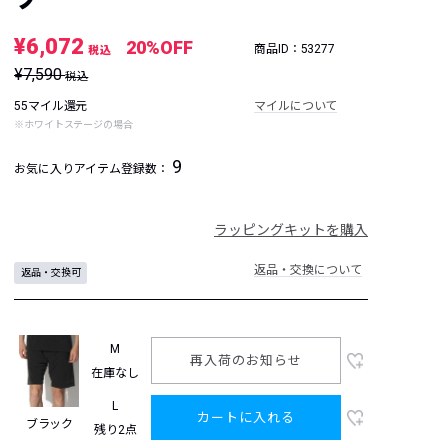
¥6,072
20%OFF
商品ID：53277
税込
¥7,590
税込
55マイル還元
マイルについて
※ホワイトステージの場合
9
お気に入りアイテム登録数：
ラッピングキットを購入
返品・交換について
返品・交換可
M
再入荷のお知らせ
在庫なし
L
カートに入れる
ブラック
残り2点