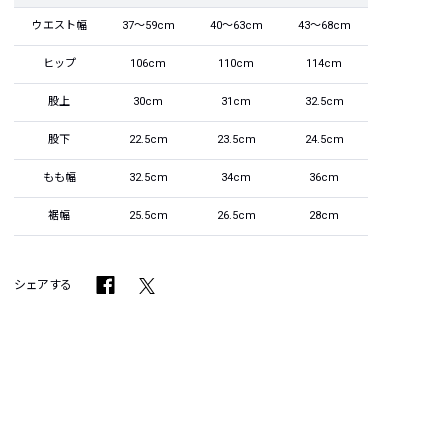
ウエスト幅
37～59cm
40～63cm
43～68cm
ヒップ
106cm
110cm
114cm
股上
30cm
31cm
32.5cm
股下
22.5cm
23.5cm
24.5cm
もも幅
32.5cm
34cm
36cm
裾幅
25.5cm
26.5cm
28cm
シェアする