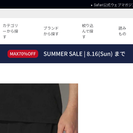
Safari公式ウェブマガジ
カテゴリ
絞り込
ブランド
読み
ーから探
んで探
から探す
もの
す
す
読みもの
ガイド
ー
すべての記事
ショッピング
2026年のイチオシTシャツ！
初めての方
“WP”のイージーパンツを徹底解説&コ
Club Safari
ーデ紹介
よくある質問
HOTなコーデ TOP20
会社概要
ディネート
新ブランドご紹介！
会員利用規約
人気記事ランキング
プライバシー
バイヤーズ レコメンド
特定商取引に
今週の別注アイテム
ウィークリーコーデ