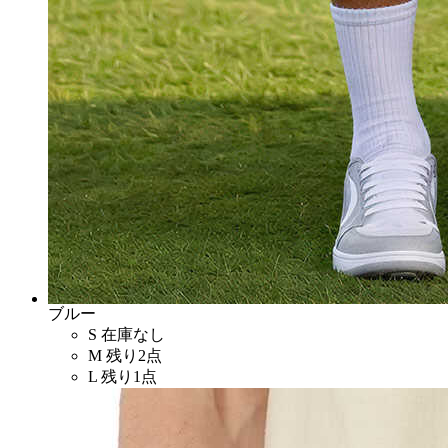
ブルー
S
在庫なし
M
残り2点
L
残り1点