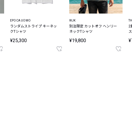
EPOCA UOMO
WJK
TH
ランダムストライプ キーネッ
別注限定 カットオフ ヘンリー
2
クTシャツ
ネックTシャツ
ス
ヘ
¥25,300
¥19,800
¥