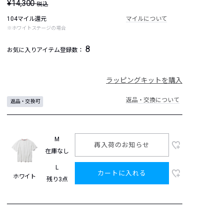
¥14,300
税込
104マイル還元
マイルについて
※ホワイトステージの場合
8
お気に入りアイテム登録数：
ラッピングキットを購入
返品・交換について
返品・交換可
M
再入荷のお知らせ
在庫なし
L
カートに入れる
ホワイト
残り3点