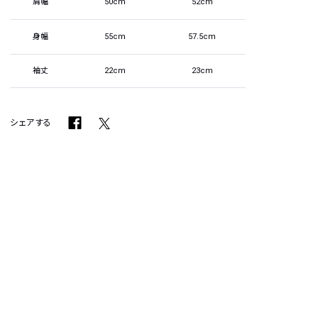
肩幅
50cm
52cm
身幅
55cm
57.5cm
袖丈
22cm
23cm
シェアする