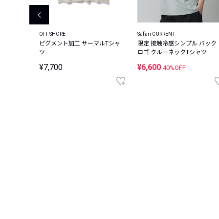
RGE
OFFSHORE
Safari CURRENT
セル A-
ピグメント加工 サーマルTシャ
限定 接触冷感シンプル バック
ッシュTシ
ツ
ロゴ クルーネックTシャツ
¥7,700
¥6,600
40%OFF