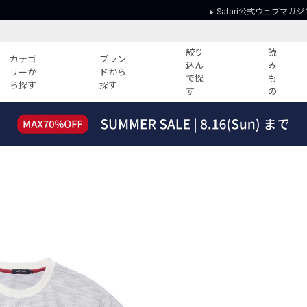
Safari公式ウェブマガジ
絞り
読
カテゴ
ブラン
込ん
み
リーか
ドから
で探
も
ら探す
探す
す
の
読みもの
ガイド
ー
すべての記事
ショッピング
2026年のイチオシTシャツ！
初めての方
“WP”のイージーパンツを徹底解説&コ
Club Safari
ーデ紹介
よくある質問
HOTなコーデ TOP20
会社概要
ディネート
新ブランドご紹介！
会員利用規約
人気記事ランキング
プライバシー
バイヤーズ レコメンド
特定商取引に
今週の別注アイテム
ウィークリーコーデ