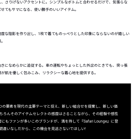
し、さりげないアクセントに。シンプルなボトムと合わせるだけで、気張らな
ばせてもサマになる、使い勝手のいいアイテム。
適度な陰影を作り出し、1枚で着てものっぺりとした印象にならないのが嬉しい
様。
動きになめらかに追従する。車の運転やちょっとした外出のときでも、突っ張
感が肌を優しく包みこみ、リラクシーな着心地を提供する。
つの要素を現代の主要テーマと捉え、新
しい組合せを提案し、新しい価
ちろんそのアイテムセレクトの感度はさることながら、その経験や感性
にもファンが多いこのブランドが、満を持して『Safari Lounge』に登
間違いなしだから、この機会を見逃さないでほしい!