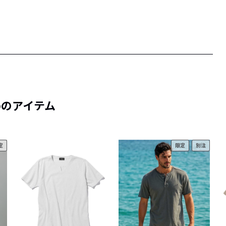
めのアイテム
定
限定
別注