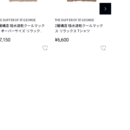
E DUFFER OF ST.GEORGE
THE DUFFER OF ST.GEORGE
REPLAY
層構造 吸水速乾クールマック
2層構造 吸水速乾クールマック
コットンジャ
 オーバーサイズ リラックス
ス リラックス Tシャツ
ントTシャ
ンリーTシャツ
7,150
¥6,600
¥10,01