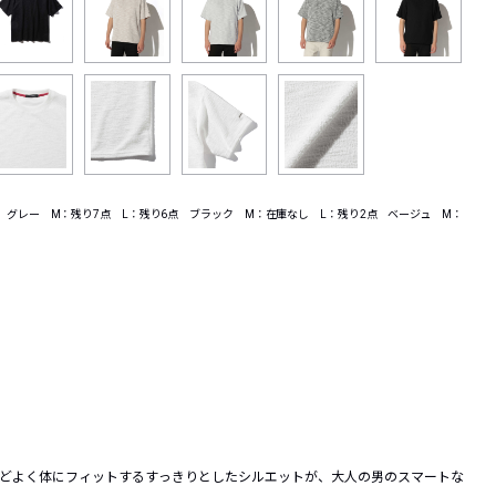
 グレー M：残り7点 L：残り6点 ブラック M：在庫なし L：残り2点 ベージュ M：
ほどよく体にフィットするすっきりとしたシルエットが、大人の男のスマートな