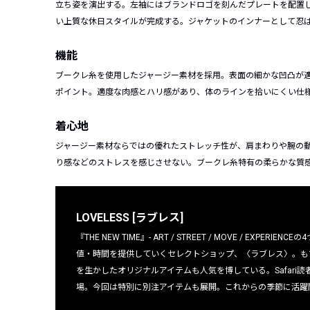
立ち姿を演出する。左袖にはブランドロゴを刻んだプレートを配置
い上質な休日スタイルが完成する。ジャケットのインナーとして忍
機能
ブークレ糸を使用したジャージー素材を採用。表面の細かな凹凸が
ポイント。適度な肉感とハリ感があり、体のラインを拾いにくい仕
着心地
ジャージー素材ならではの優れたストレッチ性が、肩まわりや腕の
り感などのストレスを感じさせない。ブークレ糸特有の柔らかな質
LOVELESS [ラブレス]
『
THE NEW TIME
』
- ART / STREET / MOVE / EXPERIENCE
の
4
値・時間を提供していくセレクトシ
ョップ、〈ラブレス〉。も
を生かしたオリジナルアイテムも人気を博している。Safari読者
場。今回は特別に別注アイテムも展開。これからの季節に活躍