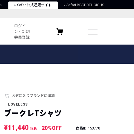
ン
Safari公式通販サイト
Safari BEST DELICIOUS
ログイ
ン・新規
会員登録
ログイン・新規会員登録
お気に入りアイテム
ガイド
お気に入りブランド
お気に入り記事
最近チェックしたアイテム
お気に入りブランドに追加
LOVELESS
ポリシー
ブークレTシャツ
関する法律
¥11,440
20%OFF
商品ID：53770
税込